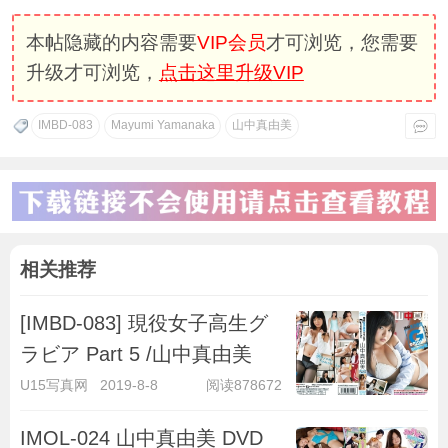
本帖隐藏的内容需要
VIP会员
才可浏览，您需要
升级才可浏览，
点击这里升级VIP
IMBD-083
Mayumi Yamanaka
山中真由美
相关推荐
[IMBD-083] 現役女子高生グ
ラビア Part 5 /山中真由美
U15写真网
2019-8-8
阅读878672
IMOL-024 山中真由美 DVD