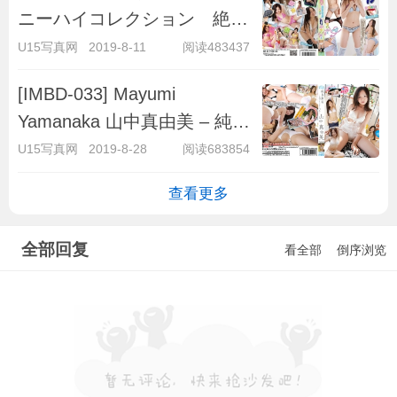
ニーハイコレクション 絶対
領域
U15写真网
2019-8-11
阅读483437
[IMBD-033] Mayumi
Yamanaka 山中真由美 – 純真
無垢 〜ホワイトレーベル〜
U15写真网
2019-8-28
阅读683854
Part2
查看更多
全部回复
看全部
倒序浏览