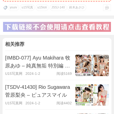
youiv
u15写真
u15loli
JSSJ-140
鈴木あさひ
相关推荐
[IMBD-077] Ayu Makihara 牧
原あゆ – 純真無垢 特別編 ～
キラキラ彼女～
U15写真网
2024-1-2
阅读5169
[TSDV-41430] Rio Sugawara
菅原梨央 – ピュアスマイル
U15写真网
2024-1-2
阅读4402