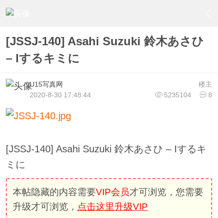
›
U15少女偶像俱樂部
›
U15少女偶像写真
›
内容
[JSSJ-140] Asahi Suzuki 鈴木あさひ
– Iするキミに
U15写真网
楼主
2020-8-30 17:48:44
5235104
8
[JSSJ-140] Asahi Suzuki 鈴木あさひ – Iするキ
ミに
本帖隐藏的内容需要
VIP会员
才可浏览，您需要
升级才可浏览，
点击这里升级VIP