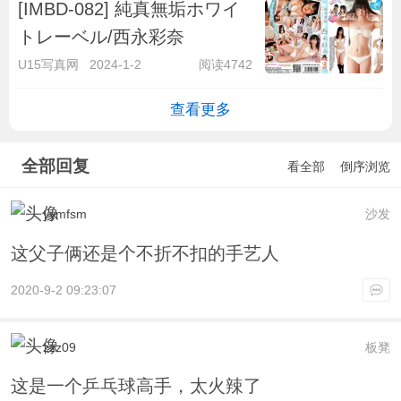
[IMBD-082] 純真無垢ホワイ
トレーベル/西永彩奈
U15写真网
2024-1-2
阅读4742
查看更多
全部回复
看全部
倒序浏览
yymfsm
沙发
这父子俩还是个不折不扣的手艺人
2020-9-2 09:23:07
zzz09
板凳
这是一个乒乓球高手，太火辣了