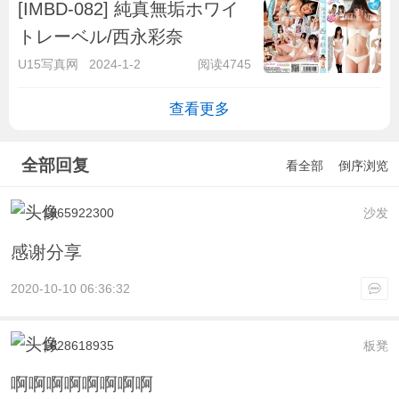
[IMBD-082] 純真無垢ホワイ
トレーベル/西永彩奈
U15写真网
2024-1-2
阅读4745
查看更多
全部回复
看全部
倒序浏览
1365922300
沙发
感谢分享
2020-10-10 06:36:32
1628618935
板凳
啊啊啊啊啊啊啊啊