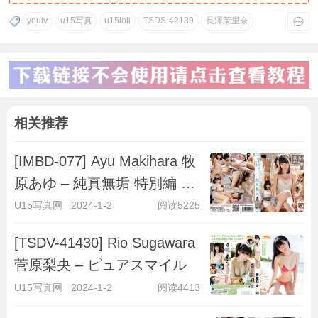
youiv
u15写真
u15loli
TSDS-42139
長澤茉里奈
相关推荐
[IMBD-077] Ayu Makihara 牧
原あゆ – 純真無垢 特別編 ～
キラキラ彼女～
U15写真网
2024-1-2
阅读5225
[TSDV-41430] Rio Sugawara
菅原梨央 – ピュアスマイル
U15写真网
2024-1-2
阅读4413