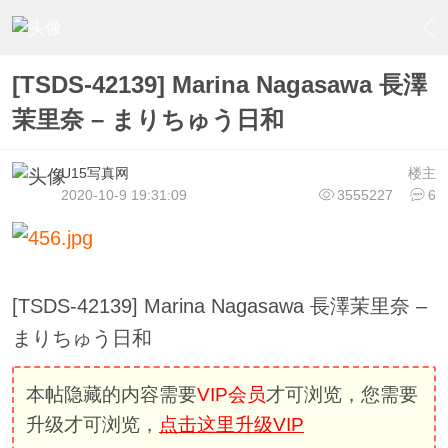
›
U15少女偶像俱樂部
›
U15少女偶像写真
›
内容
[TSDS-42139] Marina Nagasawa 長澤
茉里奈 – まりちゅう日和
U15写真网
楼主
2020-10-9 19:31:09
3555227
6
[TSDS-42139] Marina Nagasawa 長澤茉里奈 –
まりちゅう日和
本帖隐藏的内容需要
VIP会员
才可浏览，您需要
升级才可浏览，
点击这里升级VIP