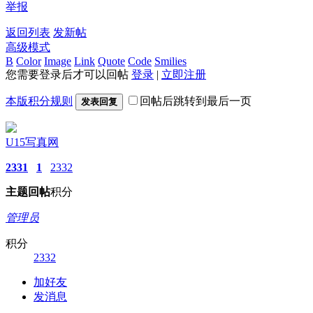
举报
返回列表
发新帖
高级模式
B
Color
Image
Link
Quote
Code
Smilies
您需要登录后才可以回帖
登录
|
立即注册
本版积分规则
回帖后跳转到最后一页
发表回复
U15写真网
2331
1
2332
主题
回帖
积分
管理员
积分
2332
加好友
发消息