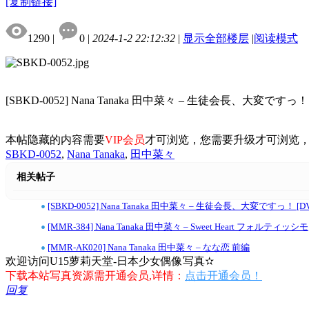
[复制链接]
1290
|
0
|
2024-1-2 22:12:32
|
显示全部楼层
|
阅读模式
[SBKD-0052] Nana Tanaka 田中菜々 – 生徒会長、大変ですっ！
本帖隐藏的内容需要
VIP会员
才可浏览，您需要升级才可浏览
SBKD-0052
,
Nana Tanaka
,
田中菜々
相关帖子
•
[SBKD-0052] Nana Tanaka 田中菜々 – 生徒会長、大変ですっ！ [DVD
•
[MMR-384] Nana Tanaka 田中菜々 – Sweet Heart フォルティッシモ
•
[MMR-AK020] Nana Tanaka 田中菜々 – なな恋 前編
欢迎访问U15萝莉天堂-日本少女偶像写真✫
下载本站写真资源需开通会员,详情：
点击开通会员！
回复