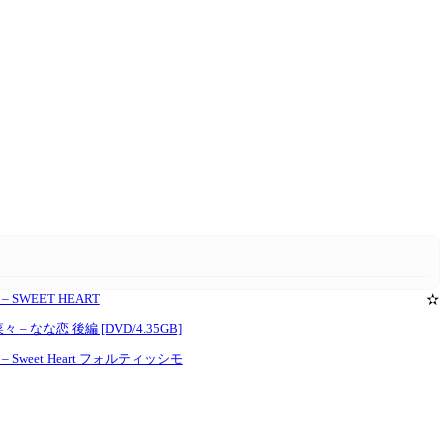
 – SWEET HEART
✫
中菜々 – なな恋 後編 [DVD/4.35GB]
々 – Sweet Heart フォルティッシモ