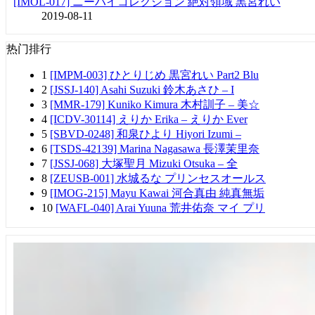
[IMOL-017] ニーハイコレクション 絶対領域 黒宮れい
2019-08-11
热门排行
1
[IMPM-003] ひとりじめ 黒宮れい Part2 Blu
2
[JSSJ-140] Asahi Suzuki 鈴木あさひ – I
3
[MMR-179] Kuniko Kimura 木村訓子 – 美☆
4
[ICDV-30114] えりか Erika – えりか Ever
5
[SBVD-0248] 和泉ひより Hiyori Izumi –
6
[TSDS-42139] Marina Nagasawa 長澤茉里奈
7
[JSSJ-068] 大塚聖月 Mizuki Otsuka – 全
8
[ZEUSB-001] 水城るな プリンセスオールス
9
[IMOG-215] Mayu Kawai 河合真由 純真無垢
10
[WAFL-040] Arai Yuuna 荒井佑奈 マイ プリ