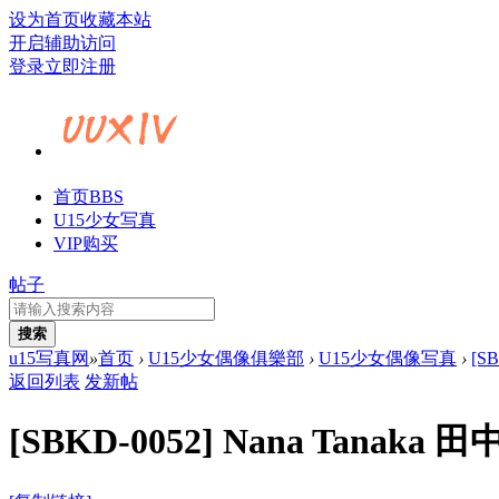
设为首页
收藏本站
开启辅助访问
登录
立即注册
首页
BBS
U15少女写真
VIP购买
帖子
搜索
u15写真网
»
首页
›
U15少女偶像俱樂部
›
U15少女偶像写真
›
[S
返回列表
发新帖
[SBKD-0052] Nana Tan