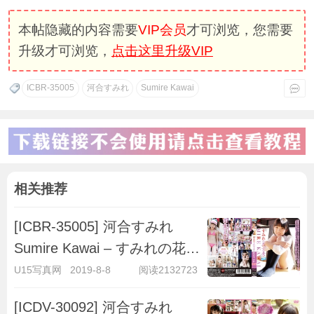
本帖隐藏的内容需要
VIP会员
才可浏览，您需要
升级才可浏览，
点击这里升级VIP
ICBR-35005
河合すみれ
Sumire Kawai
相关推荐
[ICBR-35005] 河合すみれ
Sumire Kawai – すみれの花言
葉
U15写真网
2019-8-8
阅读2132723
[ICDV-30092] 河合すみれ