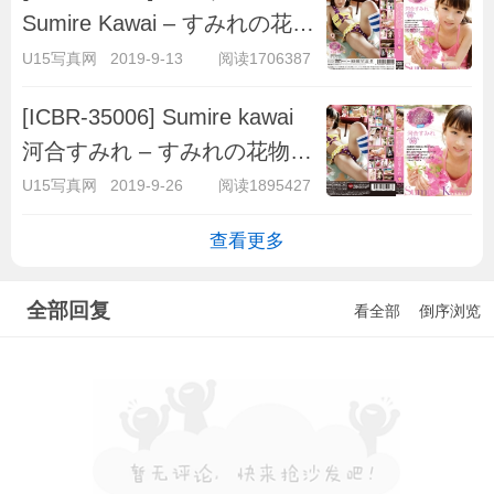
Sumire Kawai – すみれの花物
語
U15写真网
2019-9-13
阅读1706387
[ICBR-35006] Sumire kawai
河合すみれ – すみれの花物語
Blu-ray [MP4/4.48GB]
U15写真网
2019-9-26
阅读1895427
查看更多
全部回复
看全部
倒序浏览