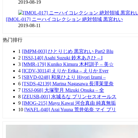
2019-08-19
[IMOL-017] ニーハイコレクション 絶対領域 黒宮れい
2019-08-11
热门排行
1
[IMPM-003] ひとりじめ 黒宮れい Part2 Blu
2
[JSSJ-140] Asahi Suzuki 鈴木あさひ – I
3
[MMR-179] Kuniko Kimura 木村訓子 – 美☆
4
[ICDV-30114] えりか Erika – えりか Ever
5
[SBVD-0248] 和泉ひより Hiyori Izumi –
6
[TSDS-42139] Marina Nagasawa 長澤茉里奈
7
[JSSJ-068] 大塚聖月 Mizuki Otsuka – 全
8
[ZEUSB-001] 水城るな プリンセスオールス
9
[IMOG-215] Mayu Kawai 河合真由 純真無垢
10
[WAFL-040] Arai Yuuna 荒井佑奈 マイ プリ