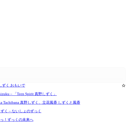
o 真野しずく おもいで
✫
izuku – 「Teen Spirit 真野しずく」
u & Fuka Tachibana 真野しずく、立花風香 しずくと風香
o 真野しずく – ないしょのずっく
ばたけっ！ずっくの未来へ