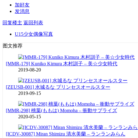
加好友
发消息
回复楼主
返回列表
U15少女偶像写真
图文推荐
[MMR-179] Kuniko Kimura 木村訓子 – 美☆少女時代
2019-08-20
[ZEUSB-001] 水城るな プリンセスオールスター
2019-09-15
[MMR-298] 桃葉(ももは) Momoha – 衝動サプライズ
2020-05-15
[ICDV-30087] Miran Shimizu 清水美蘭 – ランランみらん