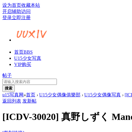
设为首页
收藏本站
开启辅助访问
登录
立即注册
首页
BBS
U15少女写真
VIP购买
帖子
搜索
u15写真网
»
首页
›
U15少女偶像俱樂部
›
U15少女偶像写真
›
[I
返回列表
发新帖
[ICDV-30020] 真野しずく Man