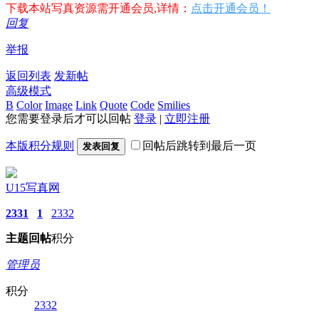
下载本站写真资源需开通会员,详情：
点击开通会员！
回复
举报
返回列表
发新帖
高级模式
B
Color
Image
Link
Quote
Code
Smilies
您需要登录后才可以回帖
登录
|
立即注册
本版积分规则
回帖后跳转到最后一页
发表回复
U15写真网
2331
1
2332
主题
回帖
积分
管理员
积分
2332