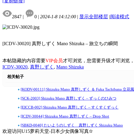
[复制链接]
2847
|
0
|
2024-1-8 14:12:00
|
显示全部楼层
|
阅读模式
[ICDV-30020] 真野しずく Mano Shizuka – 旅立ちの瞬間
本帖隐藏的内容需要
VIP会员
才可浏览，您需要升级才可浏览
ICDV-30020
,
真野しずく
,
Mano Shizuka
相关帖子
•
[KODV-00111] Shizuku Mano 真野しずく ＆ Fuka Tachibana 
•
[SCK-2003] Shizuku Mano 真野しずく – ずっくのひみつ
•
[EICCB-002] Shizuku Mano 真野しずく – すくすくずっく
•
[ICDV-30044] Shizuku Mano 真野しずく – Drop Shot
•
[SBKD-0040] たいようのしずく 真野しずく Shizuku Mano
欢迎访问U15萝莉天堂-日本少女偶像写真✫