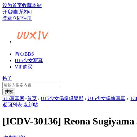
设为首页
收藏本站
开启辅助访问
登录
立即注册
首页
BBS
U15少女写真
VIP购买
帖子
搜索
u15写真网
»
首页
›
U15少女偶像俱樂部
›
U15少女偶像写真
›
[I
返回列表
发新帖
[ICDV-30136] Reona Sugi