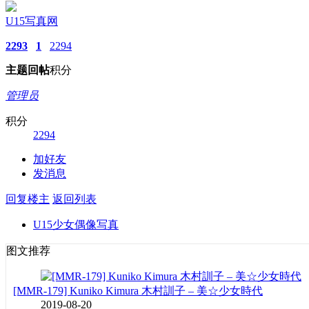
U15写真网
2293
1
2294
主题
回帖
积分
管理员
积分
2294
加好友
发消息
回复楼主
返回列表
U15少女偶像写真
图文推荐
[MMR-179] Kuniko Kimura 木村訓子 – 美☆少女時代
2019-08-20