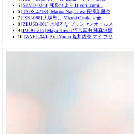
5
[SBVD-0248] 和泉ひより Hiyori Izumi –
6
[TSDS-42139] Marina Nagasawa 長澤茉里奈
7
[JSSJ-068] 大塚聖月 Mizuki Otsuka – 全
8
[ZEUSB-001] 水城るな プリンセスオールス
9
[IMOG-215] Mayu Kawai 河合真由 純真無垢
10
[WAFL-040] Arai Yuuna 荒井佑奈 マイ プリ