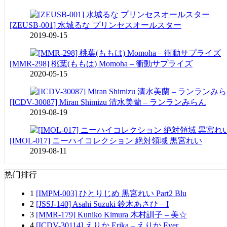
[ZEUSB-001] 水城るな プリンセスオールスター
2019-09-15
[MMR-298] 桃葉(ももは) Momoha – 衝動サプライズ
2020-05-15
[ICDV-30087] Miran Shimizu 清水美蘭 – ランランみらん
2019-08-19
[IMOL-017] ニーハイコレクション 絶対領域 黒宮れい
2019-08-11
热门排行
1
[IMPM-003] ひとりじめ 黒宮れい Part2 Blu
2
[JSSJ-140] Asahi Suzuki 鈴木あさひ – I
3
[MMR-179] Kuniko Kimura 木村訓子 – 美☆
4
[ICDV-30114] えりか Erika – えりか Ever