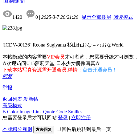
[复制链接]
1420
|
0
|
2025-3-7 20:21:20
|
显示全部楼层
|
阅读模式
[ICDV-30136] Reona Sugiyama 杉山れおな – れおなWorld
本帖隐藏的内容需要
VIP会员
才可浏览，您需要升级才可浏览
✫欢迎访问U15萝莉天堂-日本少女偶像写真✫
下载本站写真资源需开通会员,详情：
点击开通会员！
回复
举报
返回列表
发新帖
高级模式
B
Color
Image
Link
Quote
Code
Smilies
您需要登录后才可以回帖
登录
|
立即注册
本版积分规则
回帖后跳转到最后一页
发表回复