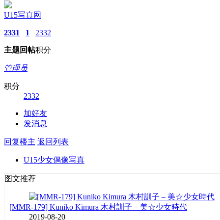
U15写真网
2331
1
2332
主题
回帖
积分
管理员
积分
2332
加好友
发消息
回复楼主
返回列表
U15少女偶像写真
图文推荐
[MMR-179] Kuniko Kimura 木村訓子 – 美☆少女時代
2019-08-20