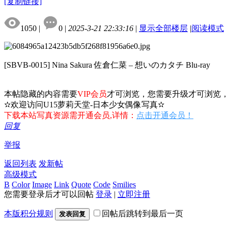
[复制链接]
1050
|
0
|
2025-3-21 22:33:16
|
显示全部楼层
|
阅读模式
[SBVB-0015] Nina Sakura 佐倉仁菜 – 想いのカタチ Blu-ray
本帖隐藏的内容需要
VIP会员
才可浏览，您需要升级才可浏览
✫欢迎访问U15萝莉天堂-日本少女偶像写真✫
下载本站写真资源需开通会员,详情：
点击开通会员！
回复
举报
返回列表
发新帖
高级模式
B
Color
Image
Link
Quote
Code
Smilies
您需要登录后才可以回帖
登录
|
立即注册
本版积分规则
回帖后跳转到最后一页
发表回复