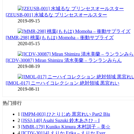
[ZEUSB-001] 水城るな プリンセスオールスター
2019-09-15
[MMR-298] 桃葉(ももは) Momoha – 衝動サプライズ
2020-05-15
[ICDV-30087] Miran Shimizu 清水美蘭 – ランランみらん
2019-08-19
[IMOL-017] ニーハイコレクション 絶対領域 黒宮れい
2019-08-11
热门排行
1
[IMPM-003] ひとりじめ 黒宮れい Part2 Blu
2
[JSSJ-140] Asahi Suzuki 鈴木あさひ – I
3
[MMR-179] Kuniko Kimura 木村訓子 – 美☆
4
[ICDV-30114] えりか Erika – えりか Ever