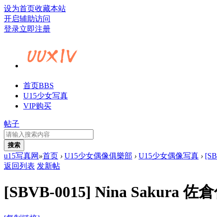
设为首页
收藏本站
开启辅助访问
登录
立即注册
首页
BBS
U15少女写真
VIP购买
帖子
搜索
u15写真网
»
首页
›
U15少女偶像俱樂部
›
U15少女偶像写真
›
[S
返回列表
发新帖
[SBVB-0015] Nina Sakura