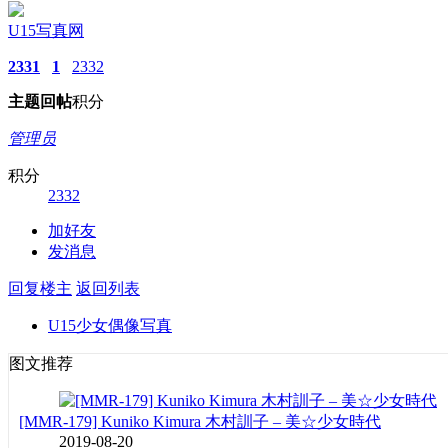
U15写真网
2331
1
2332
主题
回帖
积分
管理员
积分
2332
加好友
发消息
回复楼主
返回列表
U15少女偶像写真
图文推荐
[MMR-179] Kuniko Kimura 木村訓子 – 美☆少女時代
2019-08-20