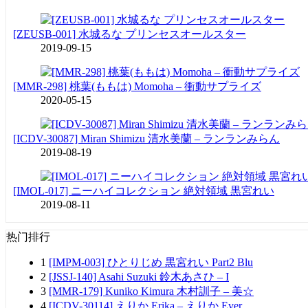
[ZEUSB-001] 水城るな プリンセスオールスター
2019-09-15
[MMR-298] 桃葉(ももは) Momoha – 衝動サプライズ
2020-05-15
[ICDV-30087] Miran Shimizu 清水美蘭 – ランランみらん
2019-08-19
[IMOL-017] ニーハイコレクション 絶対領域 黒宮れい
2019-08-11
热门排行
1
[IMPM-003] ひとりじめ 黒宮れい Part2 Blu
2
[JSSJ-140] Asahi Suzuki 鈴木あさひ – I
3
[MMR-179] Kuniko Kimura 木村訓子 – 美☆
4
[ICDV-30114] えりか Erika – えりか Ever