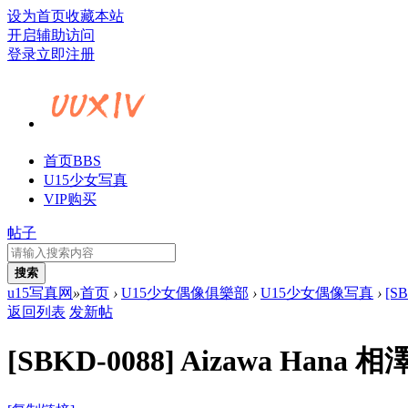
设为首页
收藏本站
开启辅助访问
登录
立即注册
首页
BBS
U15少女写真
VIP购买
帖子
搜索
u15写真网
»
首页
›
U15少女偶像俱樂部
›
U15少女偶像写真
›
[S
返回列表
发新帖
[SBKD-0088] Aizawa Ha