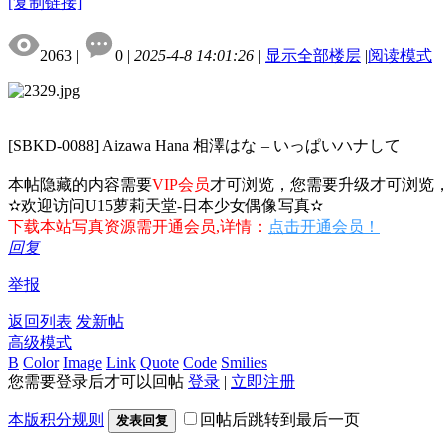
[复制链接]
2063
|
0
|
2025-4-8 14:01:26
|
显示全部楼层
|
阅读模式
[SBKD-0088] Aizawa Hana 相澤はな – いっぱいハナして
本帖隐藏的内容需要
VIP会员
才可浏览，您需要升级才可浏览
✫欢迎访问U15萝莉天堂-日本少女偶像写真✫
下载本站写真资源需开通会员,详情：
点击开通会员！
回复
举报
返回列表
发新帖
高级模式
B
Color
Image
Link
Quote
Code
Smilies
您需要登录后才可以回帖
登录
|
立即注册
本版积分规则
回帖后跳转到最后一页
发表回复