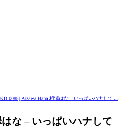
BKD-0088] Aizawa Hana 相澤はな – いっぱいハナして ...
na 相澤はな – いっぱいハナして