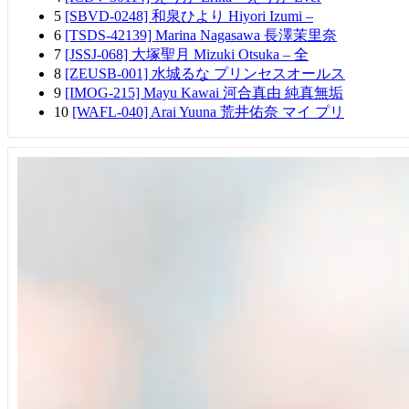
5
[SBVD-0248] 和泉ひより Hiyori Izumi –
6
[TSDS-42139] Marina Nagasawa 長澤茉里奈
7
[JSSJ-068] 大塚聖月 Mizuki Otsuka – 全
8
[ZEUSB-001] 水城るな プリンセスオールス
9
[IMOG-215] Mayu Kawai 河合真由 純真無垢
10
[WAFL-040] Arai Yuuna 荒井佑奈 マイ プリ