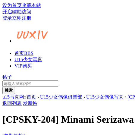
设为首页
收藏本站
开启辅助访问
登录
立即注册
首页
BBS
U15少女写真
VIP购买
帖子
搜索
u15写真网
»
首页
›
U15少女偶像俱樂部
›
U15少女偶像写真
›
[C
返回列表
发新帖
[CPSKY-204] Minami Se