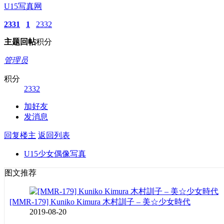
U15写真网
2331
1
2332
主题
回帖
积分
管理员
积分
2332
加好友
发消息
回复楼主
返回列表
U15少女偶像写真
图文推荐
[MMR-179] Kuniko Kimura 木村訓子 – 美☆少女時代
2019-08-20