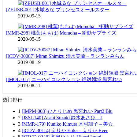
[ZEUSB-001] 水城るな プリンセスオールスター
2019-09-15
[MMR-298] 桃葉(ももは) Momoha – 衝動サプライズ
2020-05-15
[ICDV-30087] Miran Shimizu 清水美蘭 – ランランみらん
2019-08-19
[IMOL-017] ニーハイコレクション 絶対領域 黒宮れい
2019-08-11
热门排行
1
[IMPM-003] ひとりじめ 黒宮れい Part2 Blu
2
[JSSJ-140] Asahi Suzuki 鈴木あさひ – I
3
[MMR-179] Kuniko Kimura 木村訓子 – 美☆
4
[ICDV-30114] えりか Erika – えりか Ever
5
[SBVD-0248] 和泉ひより Hiyori Izumi –