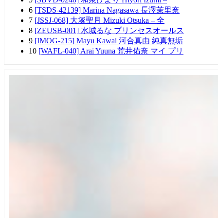
6
[TSDS-42139] Marina Nagasawa 長澤茉里奈
7
[JSSJ-068] 大塚聖月 Mizuki Otsuka – 全
8
[ZEUSB-001] 水城るな プリンセスオールス
9
[IMOG-215] Mayu Kawai 河合真由 純真無垢
10
[WAFL-040] Arai Yuuna 荒井佑奈 マイ プリ