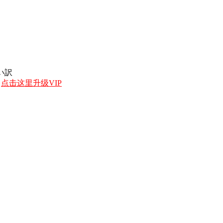
愛い訳
，
点击这里升级VIP