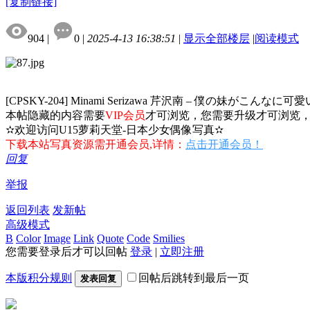
[复制链接]
904
|
0
|
2025-4-13 16:38:51
|
显示全部楼层
|
阅读模式
[CPSKY-204] Minami Serizawa 芹沢南 – 僕の妹がこんなに可
本帖隐藏的内容需要
VIP会员
才可浏览，您需要升级才可浏览
✫欢迎访问U15萝莉天堂-日本少女偶像写真✫
下载本站写真资源需开通会员,详情：
点击开通会员！
回复
举报
返回列表
发新帖
高级模式
B
Color
Image
Link
Quote
Code
Smilies
您需要登录后才可以回帖
登录
|
立即注册
本版积分规则
回帖后跳转到最后一页
发表回复