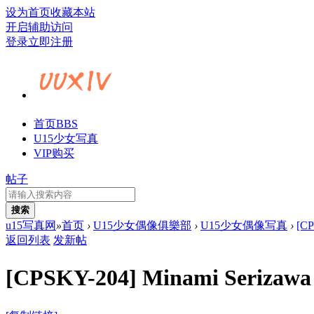
设为首页
收藏本站
开启辅助访问
登录
立即注册
首页
BBS
U15少女写真
VIP购买
帖子
搜索
u15写真网
»
首页
›
U15少女偶像俱樂部
›
U15少女偶像写真
›
[C
返回列表
发新帖
[CPSKY-204] Minami Se