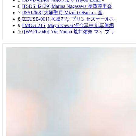
6
[TSDS-42139] Marina Nagasawa 長澤茉里奈
7
[JSSJ-068] 大塚聖月 Mizuki Otsuka – 全
8
[ZEUSB-001] 水城るな プリンセスオールス
9
[IMOG-215] Mayu Kawai 河合真由 純真無垢
10
[WAFL-040] Arai Yuuna 荒井佑奈 マイ プリ