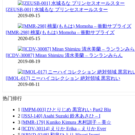
[ZEUSB-001] 水城るな プリンセスオールスター
2019-09-15
[MMR-298] 桃葉(ももは) Momoha – 衝動サプライズ
2020-05-15
[ICDV-30087] Miran Shimizu 清水美蘭 – ランランみらん
2019-08-19
[IMOL-017] ニーハイコレクション 絶対領域 黒宮れい
2019-08-11
热门排行
1
[IMPM-003] ひとりじめ 黒宮れい Part2 Blu
2
[JSSJ-140] Asahi Suzuki 鈴木あさひ – I
3
[MMR-179] Kuniko Kimura 木村訓子 – 美☆
4
[ICDV-30114] えりか Erika – えりか Ever
5
[SBVD-0248] 和泉ひより Hiyori Izumi –