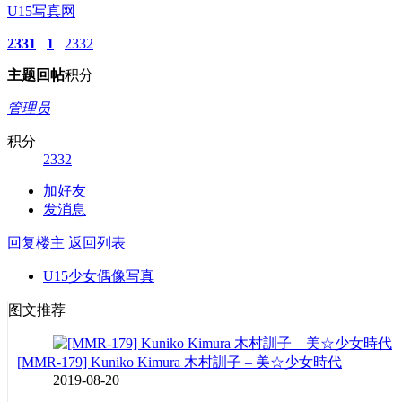
U15写真网
2331
1
2332
主题
回帖
积分
管理员
积分
2332
加好友
发消息
回复楼主
返回列表
U15少女偶像写真
图文推荐
[MMR-179] Kuniko Kimura 木村訓子 – 美☆少女時代
2019-08-20