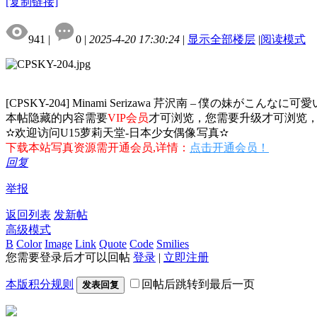
[复制链接]
941
|
0
|
2025-4-20 17:30:24
|
显示全部楼层
|
阅读模式
[CPSKY-204] Minami Serizawa 芹沢南 – 僕の妹がこんなに可
本帖隐藏的内容需要
VIP会员
才可浏览，您需要升级才可浏览
✫欢迎访问U15萝莉天堂-日本少女偶像写真✫
下载本站写真资源需开通会员,详情：
点击开通会员！
回复
举报
返回列表
发新帖
高级模式
B
Color
Image
Link
Quote
Code
Smilies
您需要登录后才可以回帖
登录
|
立即注册
本版积分规则
回帖后跳转到最后一页
发表回复