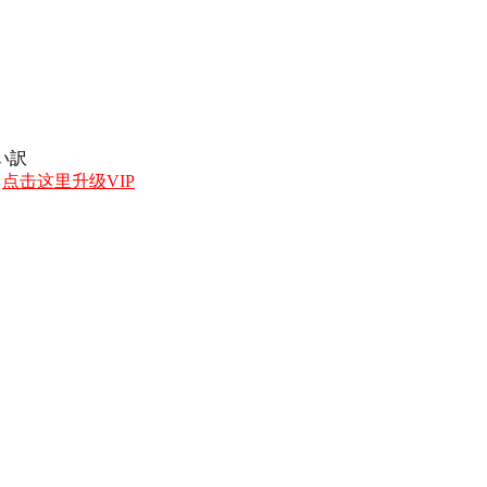
愛い訳
，
点击这里升级VIP