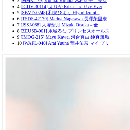
3
[MMR-179] Kuniko Kimura 木村訓子 – 美☆
4
[ICDV-30114] えりか Erika – えりか Ever
5
[SBVD-0248] 和泉ひより Hiyori Izumi –
6
[TSDS-42139] Marina Nagasawa 長澤茉里奈
7
[JSSJ-068] 大塚聖月 Mizuki Otsuka – 全
8
[ZEUSB-001] 水城るな プリンセスオールス
9
[IMOG-215] Mayu Kawai 河合真由 純真無垢
10
[WAFL-040] Arai Yuuna 荒井佑奈 マイ プリ