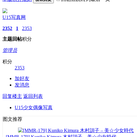
U15写真网
2352
1
2353
主题
回帖
积分
管理员
积分
2353
加好友
发消息
回复楼主
返回列表
U15少女偶像写真
图文推荐
[MMR-179] Kuniko Kimura 木村訓子 – 美☆少女時代