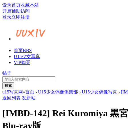
设为首页
收藏本站
开启辅助访问
登录
立即注册
首页
BBS
U15少女写真
VIP购买
帖子
搜索
u15写真网
»
首页
›
U15少女偶像俱樂部
›
U15少女偶像写真
›
[I
返回列表
发新帖
[IMBD-142] Rei Kurom
Blu-ray版