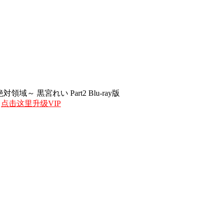
対領域～ 黒宮れい Part2 Blu-ray版
，
点击这里升级VIP