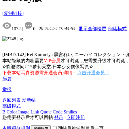
[复制链接]
1032
|
0
|
2025-4-24 19:44:54
|
显示全部楼层
|
阅读模式
[IMBD-142] Rei Kuromiya 黒宮れい, ニーハイコレクション ～絶
本帖隐藏的内容需要
VIP会员
才可浏览，您需要升级才可浏览
✫欢迎访问U15萝莉天堂-日本少女偶像写真✫
下载本站写真资源需开通会员,详情：
点击开通会员！
回复
举报
返回列表
发新帖
高级模式
B
Color
Image
Link
Quote
Code
Smilies
您需要登录后才可以回帖
登录
|
立即注册
本版积分规则
回帖后跳转到最后一页
发表回复