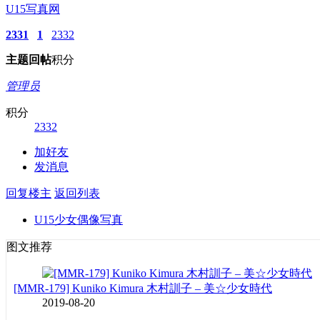
U15写真网
2331
1
2332
主题
回帖
积分
管理员
积分
2332
加好友
发消息
回复楼主
返回列表
U15少女偶像写真
图文推荐
[MMR-179] Kuniko Kimura 木村訓子 – 美☆少女時代
2019-08-20