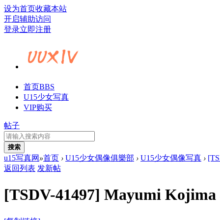
设为首页
收藏本站
开启辅助访问
登录
立即注册
首页
BBS
U15少女写真
VIP购买
帖子
搜索
u15写真网
»
首页
›
U15少女偶像俱樂部
›
U15少女偶像写真
›
[T
返回列表
发新帖
[TSDV-41497] Mayumi K