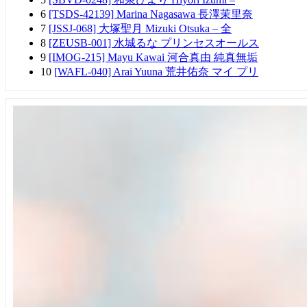
6
[TSDS-42139] Marina Nagasawa 長澤茉里奈
7
[JSSJ-068] 大塚聖月 Mizuki Otsuka – 全
8
[ZEUSB-001] 水城るな プリンセスオールス
9
[IMOG-215] Mayu Kawai 河合真由 純真無垢
10
[WAFL-040] Arai Yuuna 荒井佑奈 マイ プリ