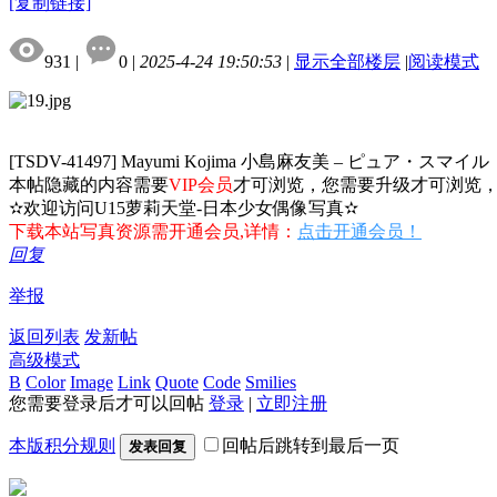
[复制链接]
931
|
0
|
2025-4-24 19:50:53
|
显示全部楼层
|
阅读模式
[TSDV-41497] Mayumi Kojima 小島麻友美 – ピュア・スマイル
本帖隐藏的内容需要
VIP会员
才可浏览，您需要升级才可浏览
✫欢迎访问U15萝莉天堂-日本少女偶像写真✫
下载本站写真资源需开通会员,详情：
点击开通会员！
回复
举报
返回列表
发新帖
高级模式
B
Color
Image
Link
Quote
Code
Smilies
您需要登录后才可以回帖
登录
|
立即注册
本版积分规则
回帖后跳转到最后一页
发表回复