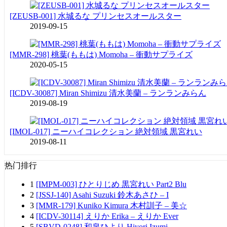
[ZEUSB-001] 水城るな プリンセスオールスター
2019-09-15
[MMR-298] 桃葉(ももは) Momoha – 衝動サプライズ
2020-05-15
[ICDV-30087] Miran Shimizu 清水美蘭 – ランランみらん
2019-08-19
[IMOL-017] ニーハイコレクション 絶対領域 黒宮れい
2019-08-11
热门排行
1
[IMPM-003] ひとりじめ 黒宮れい Part2 Blu
2
[JSSJ-140] Asahi Suzuki 鈴木あさひ – I
3
[MMR-179] Kuniko Kimura 木村訓子 – 美☆
4
[ICDV-30114] えりか Erika – えりか Ever
5
[SBVD-0248] 和泉ひより Hiyori Izumi –