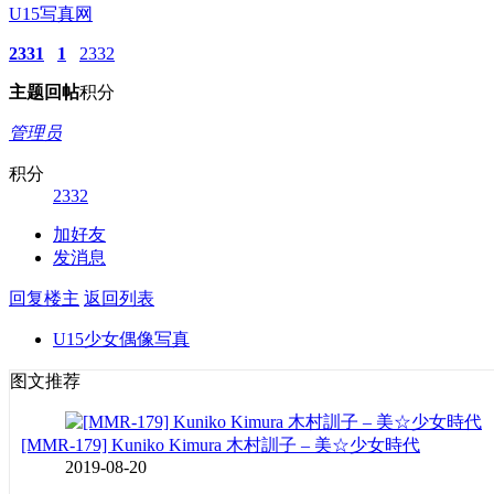
U15写真网
2331
1
2332
主题
回帖
积分
管理员
积分
2332
加好友
发消息
回复楼主
返回列表
U15少女偶像写真
图文推荐
[MMR-179] Kuniko Kimura 木村訓子 – 美☆少女時代
2019-08-20