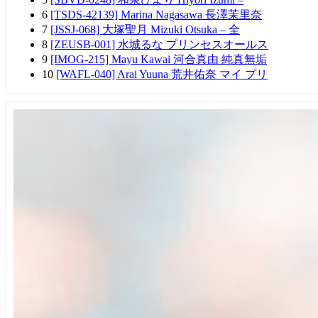
6
[TSDS-42139] Marina Nagasawa 長澤茉里奈
7
[JSSJ-068] 大塚聖月 Mizuki Otsuka – 全
8
[ZEUSB-001] 水城るな プリンセスオールス
9
[IMOG-215] Mayu Kawai 河合真由 純真無垢
10
[WAFL-040] Arai Yuuna 荒井佑奈 マイ プリ