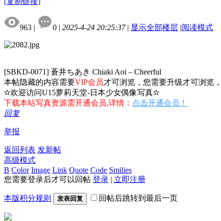
[复制链接]
963
|
0
|
2025-4-24 20:25:37
|
显示全部楼层
|
阅读模式
[SBKD-0071] 蒼井ちあき Chiaki Aoi – Cheerful
本帖隐藏的内容需要
VIP会员
才可浏览，您需要升级才可浏览
✫欢迎访问U15萝莉天堂-日本少女偶像写真✫
下载本站写真资源需开通会员,详情：
点击开通会员！
回复
举报
返回列表
发新帖
高级模式
B
Color
Image
Link
Quote
Code
Smilies
您需要登录后才可以回帖
登录
|
立即注册
本版积分规则
回帖后跳转到最后一页
发表回复