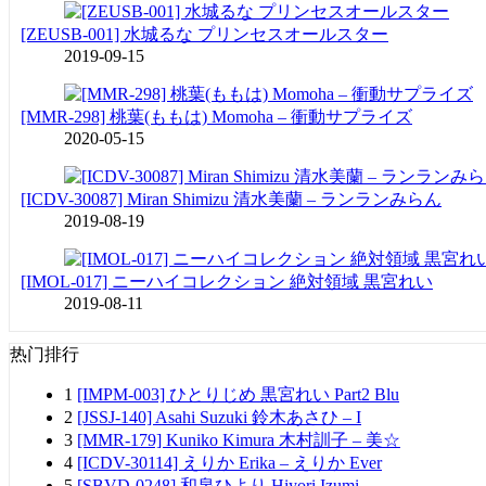
[ZEUSB-001] 水城るな プリンセスオールスター
2019-09-15
[MMR-298] 桃葉(ももは) Momoha – 衝動サプライズ
2020-05-15
[ICDV-30087] Miran Shimizu 清水美蘭 – ランランみらん
2019-08-19
[IMOL-017] ニーハイコレクション 絶対領域 黒宮れい
2019-08-11
热门排行
1
[IMPM-003] ひとりじめ 黒宮れい Part2 Blu
2
[JSSJ-140] Asahi Suzuki 鈴木あさひ – I
3
[MMR-179] Kuniko Kimura 木村訓子 – 美☆
4
[ICDV-30114] えりか Erika – えりか Ever
5
[SBVD-0248] 和泉ひより Hiyori Izumi –