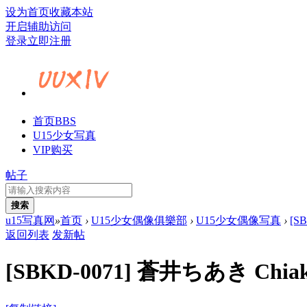
设为首页
收藏本站
开启辅助访问
登录
立即注册
首页
BBS
U15少女写真
VIP购买
帖子
搜索
u15写真网
»
首页
›
U15少女偶像俱樂部
›
U15少女偶像写真
›
[SB
返回列表
发新帖
[SBKD-0071] 蒼井ちあき Chiaki 