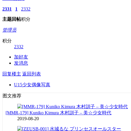
2331
1
2332
主题
回帖
积分
管理员
积分
2332
加好友
发消息
回复楼主
返回列表
U15少女偶像写真
图文推荐
[MMR-179] Kuniko Kimura 木村訓子 – 美☆少女時代
2019-08-20