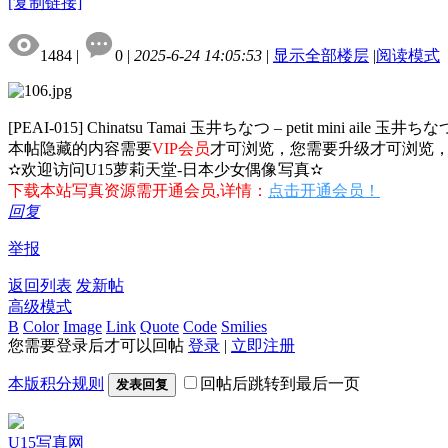
[复制链接]
1484
|
0
|
2025-6-24 14:05:53
|
显示全部楼层
|
阅读模式
[PEAI-015] Chinatsu Tamai 玉井ちなつ – petit mini aile 玉井ちな
本帖隐藏的内容需要
VIP会员
才可浏览，您需要升级才可浏览
✫欢迎访问U15萝莉天堂-日本少女偶像写真✫
下载本站写真资源需开通会员,详情：
点击开通会员！
回复
举报
返回列表
发新帖
高级模式
B
Color
Image
Link
Quote
Code
Smilies
您需要登录后才可以回帖
登录
|
立即注册
本版积分规则
回帖后跳转到最后一页
发表回复
U15写真网