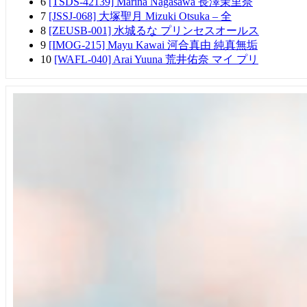
6
[TSDS-42139] Marina Nagasawa 長澤茉里奈
7
[JSSJ-068] 大塚聖月 Mizuki Otsuka – 全
8
[ZEUSB-001] 水城るな プリンセスオールス
9
[IMOG-215] Mayu Kawai 河合真由 純真無垢
10
[WAFL-040] Arai Yuuna 荒井佑奈 マイ プリ