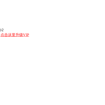
つ2
，
点击这里升级VIP