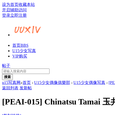
设为首页
收藏本站
开启辅助访问
登录
立即注册
首页
BBS
U15少女写真
VIP购买
帖子
搜索
u15写真网
»
首页
›
U15少女偶像俱樂部
›
U15少女偶像写真
›
[PE
返回列表
发新帖
[PEAI-015] Chinatsu Tamai