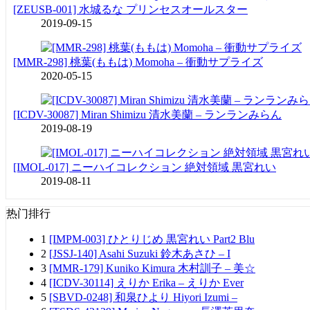
[ZEUSB-001] 水城るな プリンセスオールスター
2019-09-15
[MMR-298] 桃葉(ももは) Momoha – 衝動サプライズ
2020-05-15
[ICDV-30087] Miran Shimizu 清水美蘭 – ランランみらん
2019-08-19
[IMOL-017] ニーハイコレクション 絶対領域 黒宮れい
2019-08-11
热门排行
1
[IMPM-003] ひとりじめ 黒宮れい Part2 Blu
2
[JSSJ-140] Asahi Suzuki 鈴木あさひ – I
3
[MMR-179] Kuniko Kimura 木村訓子 – 美☆
4
[ICDV-30114] えりか Erika – えりか Ever
5
[SBVD-0248] 和泉ひより Hiyori Izumi –