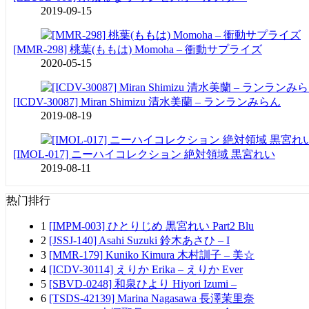
2019-09-15
[MMR-298] 桃葉(ももは) Momoha – 衝動サプライズ
2020-05-15
[ICDV-30087] Miran Shimizu 清水美蘭 – ランランみらん
2019-08-19
[IMOL-017] ニーハイコレクション 絶対領域 黒宮れい
2019-08-11
热门排行
1
[IMPM-003] ひとりじめ 黒宮れい Part2 Blu
2
[JSSJ-140] Asahi Suzuki 鈴木あさひ – I
3
[MMR-179] Kuniko Kimura 木村訓子 – 美☆
4
[ICDV-30114] えりか Erika – えりか Ever
5
[SBVD-0248] 和泉ひより Hiyori Izumi –
6
[TSDS-42139] Marina Nagasawa 長澤茉里奈