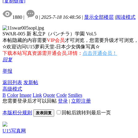
[复制链接]
1880
|
0
|
2025-7-18 16:48:56
|
显示全部楼层
|
阅读模式
SWAR-005 新 私立P（パンチラ）学園 Vol.5
本帖隐藏的内容需要
VIP会员
才可浏览，您需要升级才可浏览
✫欢迎访问U15萝莉天堂-日本少女偶像写真✫
下载本站写真资源需开通会员,详情：
点击开通会员！
回复
举报
返回列表
发新帖
高级模式
B
Color
Image
Link
Quote
Code
Smilies
您需要登录后才可以回帖
登录
|
立即注册
本版积分规则
回帖后跳转到最后一页
发表回复
U15写真网