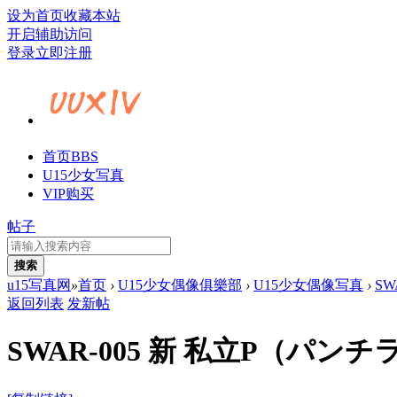
设为首页
收藏本站
开启辅助访问
登录
立即注册
首页
BBS
U15少女写真
VIP购买
帖子
搜索
u15写真网
»
首页
›
U15少女偶像俱樂部
›
U15少女偶像写真
›
SW
返回列表
发新帖
SWAR-005 新 私立P（パンチラ