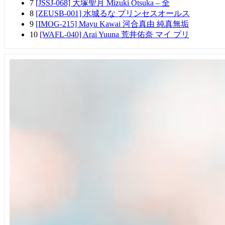
7
[JSSJ-068] 大塚聖月 Mizuki Otsuka – 全
8
[ZEUSB-001] 水城るな プリンセスオールス
9
[IMOG-215] Mayu Kawai 河合真由 純真無垢
10
[WAFL-040] Arai Yuuna 荒井佑奈 マイ プリ