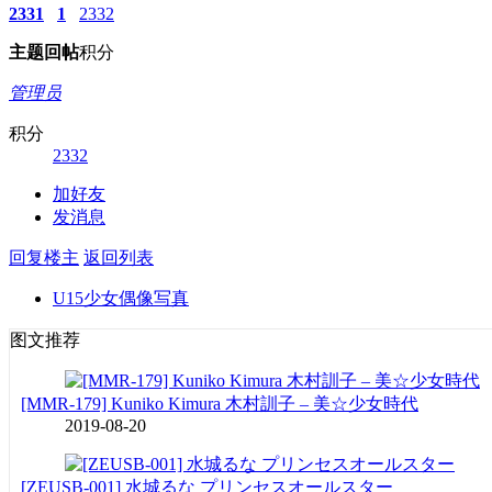
2331
1
2332
主题
回帖
积分
管理员
积分
2332
加好友
发消息
回复楼主
返回列表
U15少女偶像写真
图文推荐
[MMR-179] Kuniko Kimura 木村訓子 – 美☆少女時代
2019-08-20
[ZEUSB-001] 水城るな プリンセスオールスター