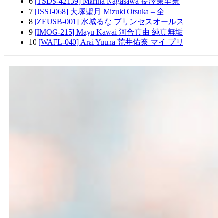
6
[TSDS-42139] Marina Nagasawa 長澤茉里奈
7
[JSSJ-068] 大塚聖月 Mizuki Otsuka – 全
8
[ZEUSB-001] 水城るな プリンセスオールス
9
[IMOG-215] Mayu Kawai 河合真由 純真無垢
10
[WAFL-040] Arai Yuuna 荒井佑奈 マイ プリ