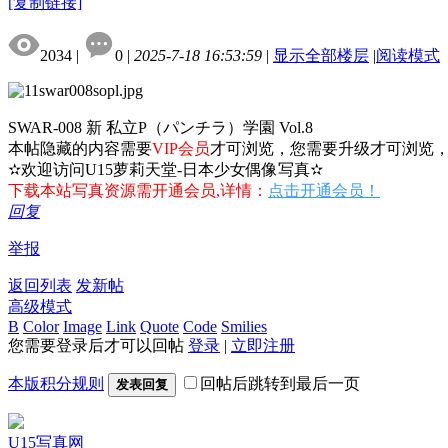
[复制链接]
2034
|
0
|
2025-7-18 16:53:59
|
显示全部楼层
|
阅读模式
SWAR-008 新 私立P（パンチラ）学園 Vol.8
本帖隐藏的内容需要
VIP会员
才可浏览，您需要升级才可浏览
✫欢迎访问U15萝莉天堂-日本少女偶像写真✫
下载本站写真资源需开通会员,详情：
点击开通会员！
回复
举报
返回列表
发新帖
高级模式
B
Color
Image
Link
Quote
Code
Smilies
您需要登录后才可以回帖
登录
|
立即注册
本版积分规则
回帖后跳转到最后一页
发表回复
U15写真网