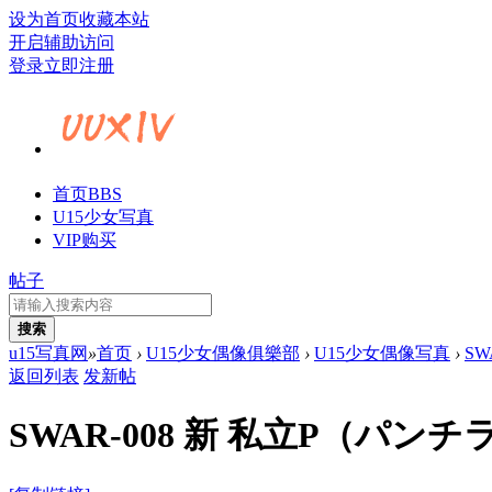
设为首页
收藏本站
开启辅助访问
登录
立即注册
首页
BBS
U15少女写真
VIP购买
帖子
搜索
u15写真网
»
首页
›
U15少女偶像俱樂部
›
U15少女偶像写真
›
SW
返回列表
发新帖
SWAR-008 新 私立P（パンチラ