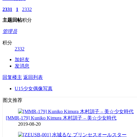
2331
1
2332
主题
回帖
积分
管理员
积分
2332
加好友
发消息
回复楼主
返回列表
U15少女偶像写真
图文推荐
[MMR-179] Kuniko Kimura 木村訓子 – 美☆少女時代
2019-08-20