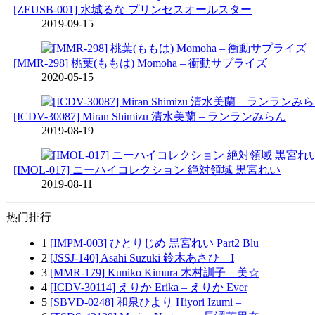
[ZEUSB-001] 水城るな プリンセスオールスター
2019-09-15
[MMR-298] 桃葉(ももは) Momoha – 衝動サプライズ
2020-05-15
[ICDV-30087] Miran Shimizu 清水美蘭 – ランランみらん
2019-08-19
[IMOL-017] ニーハイコレクション 絶対領域 黒宮れい
2019-08-11
热门排行
1
[IMPM-003] ひとりじめ 黒宮れい Part2 Blu
2
[JSSJ-140] Asahi Suzuki 鈴木あさひ – I
3
[MMR-179] Kuniko Kimura 木村訓子 – 美☆
4
[ICDV-30114] えりか Erika – えりか Ever
5
[SBVD-0248] 和泉ひより Hiyori Izumi –