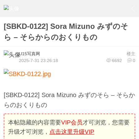
›
U15少女偶像俱樂部
›
U15少女偶像写真
›
内容
[SBKD-0122] Sora Mizuno みずのそ
ら – そらからのおくりもの
U15写真网
楼主
2025-7-31 23:26:18
6692
0
[SBKD-0122] Sora Mizuno みずのそら – そらか
らのおくりもの
本帖隐藏的内容需要
VIP会员
才可浏览，您需要
升级才可浏览，
点击这里升级VIP