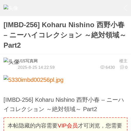
›
U15少女偶像俱樂部
›
U15少女偶像写真
›
内容
[IMBD-256] Koharu Nishino 西野小春
– ニーハイコレクション ～絶対領域～
Part2
U15写真网
楼主
2025-8-25 14:22:59
6430
0
[IMBD-256] Koharu Nishino 西野小春 – ニーハ
イコレクション ～絶対領域～ Part2
本帖隐藏的内容需要
VIP会员
才可浏览，您需要