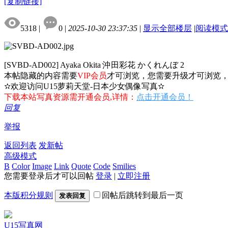
[复制链接]
5318
|
0
|
2025-10-30 23:37:35
|
显示全部楼层
|
阅读模式
[SVBD-AD002] Ayaka Okita 沖田彩花 かくれんぼ 2
本帖隐藏的内容需要
VIP会员
才可浏览，您需要升级才可浏览
✫欢迎访问U15萝莉天堂-日本少女偶像写真✫
下载本站写真资源需开通会员,详情：
点击开通会员！
回复
举报
返回列表
发新帖
高级模式
B
Color
Image
Link
Quote
Code
Smilies
您需要登录后才可以回帖
登录
|
立即注册
本版积分规则
回帖后跳转到最后一页
发表回复
U15写真网