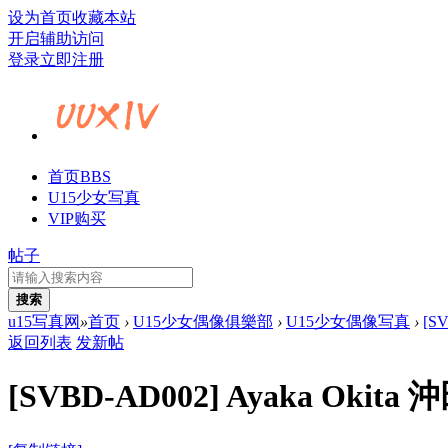
设为首页
收藏本站
开启辅助访问
登录
立即注册
首页
BBS
U15少女写真
VIP购买
帖子
搜索
u15写真网
»
首页
›
U15少女偶像俱樂部
›
U15少女偶像写真
›
[S
返回列表
发新帖
[SVBD-AD002] Ayaka Oki