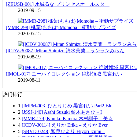
[ZEUSB-001] 水城るな プリンセスオールスター
2019-09-15
[MMR-298] 桃葉(ももは) Momoha – 衝動サプライズ
2020-05-15
[ICDV-30087] Miran Shimizu 清水美蘭 – ランランみらん
2019-08-19
[IMOL-017] ニーハイコレクション 絶対領域 黒宮れい
2019-08-11
热门排行
1
[IMPM-003] ひとりじめ 黒宮れい Part2 Blu
2
[JSSJ-140] Asahi Suzuki 鈴木あさひ – I
3
[MMR-179] Kuniko Kimura 木村訓子 – 美☆
4
[ICDV-30114] えりか Erika – えりか Ever
5
[SBVD-0248] 和泉ひより Hiyori Izumi –