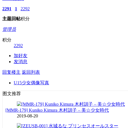
2291
1
2292
主题
回帖
积分
管理员
积分
2292
加好友
发消息
回复楼主
返回列表
U15少女偶像写真
图文推荐
[MMR-179] Kuniko Kimura 木村訓子 – 美☆少女時代
2019-08-20