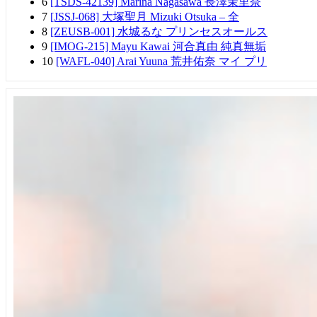
6
[TSDS-42139] Marina Nagasawa 長澤茉里奈
7
[JSSJ-068] 大塚聖月 Mizuki Otsuka – 全
8
[ZEUSB-001] 水城るな プリンセスオールス
9
[IMOG-215] Mayu Kawai 河合真由 純真無垢
10
[WAFL-040] Arai Yuuna 荒井佑奈 マイ プリ