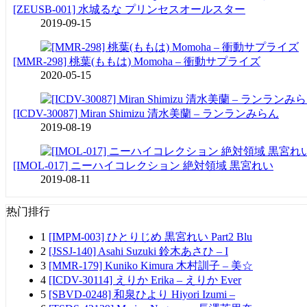
[ZEUSB-001] 水城るな プリンセスオールスター
2019-09-15
[MMR-298] 桃葉(ももは) Momoha – 衝動サプライズ
2020-05-15
[ICDV-30087] Miran Shimizu 清水美蘭 – ランランみらん
2019-08-19
[IMOL-017] ニーハイコレクション 絶対領域 黒宮れい
2019-08-11
热门排行
1
[IMPM-003] ひとりじめ 黒宮れい Part2 Blu
2
[JSSJ-140] Asahi Suzuki 鈴木あさひ – I
3
[MMR-179] Kuniko Kimura 木村訓子 – 美☆
4
[ICDV-30114] えりか Erika – えりか Ever
5
[SBVD-0248] 和泉ひより Hiyori Izumi –