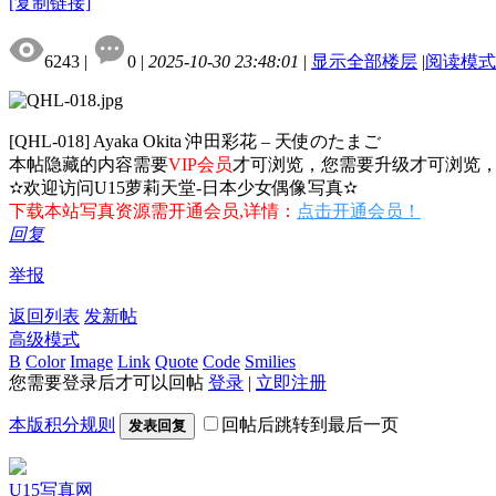
[复制链接]
6243
|
0
|
2025-10-30 23:48:01
|
显示全部楼层
|
阅读模式
[QHL-018] Ayaka Okita 沖田彩花 – 天使のたまご
本帖隐藏的内容需要
VIP会员
才可浏览，您需要升级才可浏览
✫欢迎访问U15萝莉天堂-日本少女偶像写真✫
下载本站写真资源需开通会员,详情：
点击开通会员！
回复
举报
返回列表
发新帖
高级模式
B
Color
Image
Link
Quote
Code
Smilies
您需要登录后才可以回帖
登录
|
立即注册
本版积分规则
回帖后跳转到最后一页
发表回复
U15写真网