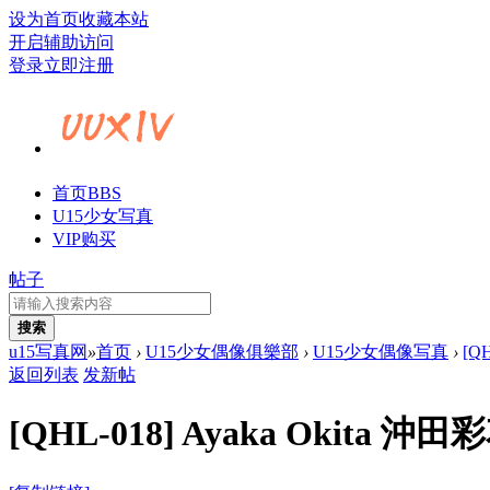
设为首页
收藏本站
开启辅助访问
登录
立即注册
首页
BBS
U15少女写真
VIP购买
帖子
搜索
u15写真网
»
首页
›
U15少女偶像俱樂部
›
U15少女偶像写真
›
[Q
返回列表
发新帖
[QHL-018] Ayaka Okita 