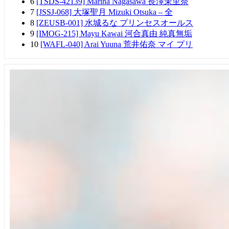
6
[TSDS-42139] Marina Nagasawa 長澤茉里奈
7
[JSSJ-068] 大塚聖月 Mizuki Otsuka – 全
8
[ZEUSB-001] 水城るな プリンセスオールス
9
[IMOG-215] Mayu Kawai 河合真由 純真無垢
10
[WAFL-040] Arai Yuuna 荒井佑奈 マイ プリ