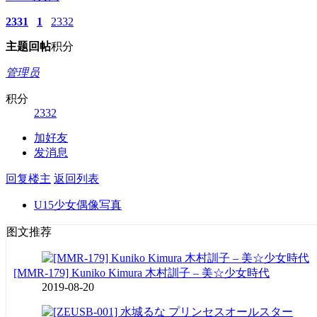
2331
1
2332
主题
回帖
积分
管理员
积分
2332
加好友
发消息
回复楼主
返回列表
U15少女偶像写真
图文推荐
[MMR-179] Kuniko Kimura 木村訓子 – 美☆少女時代
2019-08-20