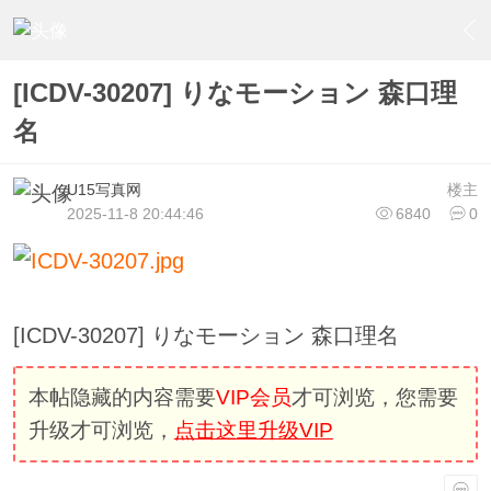
›
U15少女偶像俱樂部
›
U15少女偶像写真
›
内容
[ICDV-30207] りなモーション 森口理
名
U15写真网
楼主
2025-11-8 20:44:46
6840
0
[ICDV-30207] りなモーション 森口理名
本帖隐藏的内容需要
VIP会员
才可浏览，您需要
升级才可浏览，
点击这里升级VIP