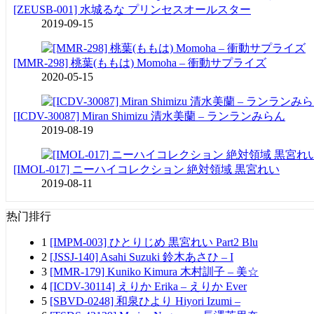
[ZEUSB-001] 水城るな プリンセスオールスター
2019-09-15
[MMR-298] 桃葉(ももは) Momoha – 衝動サプライズ
2020-05-15
[ICDV-30087] Miran Shimizu 清水美蘭 – ランランみらん
2019-08-19
[IMOL-017] ニーハイコレクション 絶対領域 黒宮れい
2019-08-11
热门排行
1
[IMPM-003] ひとりじめ 黒宮れい Part2 Blu
2
[JSSJ-140] Asahi Suzuki 鈴木あさひ – I
3
[MMR-179] Kuniko Kimura 木村訓子 – 美☆
4
[ICDV-30114] えりか Erika – えりか Ever
5
[SBVD-0248] 和泉ひより Hiyori Izumi –