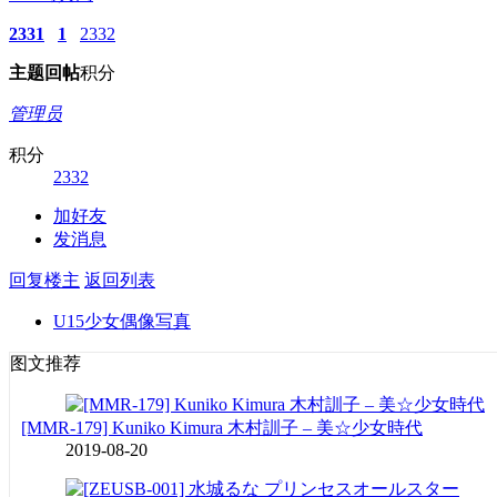
2331
1
2332
主题
回帖
积分
管理员
积分
2332
加好友
发消息
回复楼主
返回列表
U15少女偶像写真
图文推荐
[MMR-179] Kuniko Kimura 木村訓子 – 美☆少女時代
2019-08-20