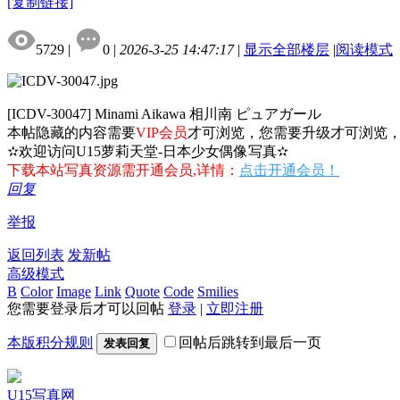
[复制链接]
5729
|
0
|
2026-3-25 14:47:17
|
显示全部楼层
|
阅读模式
[ICDV-30047] Minami Aikawa 相川南 ピュアガール
本帖隐藏的内容需要
VIP会员
才可浏览，您需要升级才可浏览
✫欢迎访问U15萝莉天堂-日本少女偶像写真✫
下载本站写真资源需开通会员,详情：
点击开通会员！
回复
举报
返回列表
发新帖
高级模式
B
Color
Image
Link
Quote
Code
Smilies
您需要登录后才可以回帖
登录
|
立即注册
本版积分规则
回帖后跳转到最后一页
发表回复
U15写真网