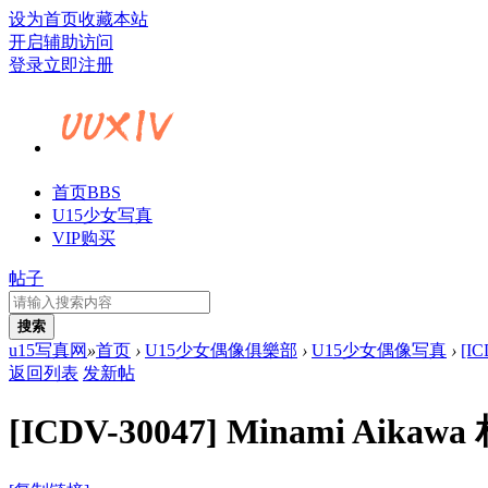
设为首页
收藏本站
开启辅助访问
登录
立即注册
首页
BBS
U15少女写真
VIP购买
帖子
搜索
u15写真网
»
首页
›
U15少女偶像俱樂部
›
U15少女偶像写真
›
[I
返回列表
发新帖
[ICDV-30047] Minami Ai