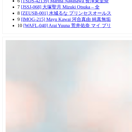
6
[TSDS-42139] Marina Nagasawa 長澤茉里奈
7
[JSSJ-068] 大塚聖月 Mizuki Otsuka – 全
8
[ZEUSB-001] 水城るな プリンセスオールス
9
[IMOG-215] Mayu Kawai 河合真由 純真無垢
10
[WAFL-040] Arai Yuuna 荒井佑奈 マイ プリ