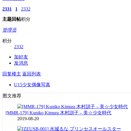
2331
1
2332
主题
回帖
积分
管理员
积分
2332
加好友
发消息
回复楼主
返回列表
U15少女偶像写真
图文推荐
[MMR-179] Kuniko Kimura 木村訓子 – 美☆少女時代
2019-08-20