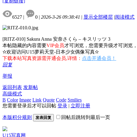
[复制链接]
6527
|
0
|
2026-3-26 09:38:41
|
显示全部楼层
|
阅读模式
[RITZ-010] Sakura Anna 安奈さくら – キスリッツ 3
本帖隐藏的内容需要
VIP会员
才可浏览，您需要升级才可浏览
✫欢迎访问U15萝莉天堂-日本少女偶像写真✫
下载本站写真资源需开通会员,详情：
点击开通会员！
回复
举报
返回列表
发新帖
高级模式
B
Color
Image
Link
Quote
Code
Smilies
您需要登录后才可以回帖
登录
|
立即注册
本版积分规则
回帖后跳转到最后一页
发表回复
U15写真网