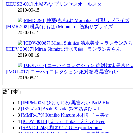
[ZEUSB-001] 水城るな プリンセスオールスター
2019-09-15
[MMR-298] 桃葉(ももは) Momoha – 衝動サプライズ
2020-05-15
[ICDV-30087] Miran Shimizu 清水美蘭 – ランランみらん
2019-08-19
[IMOL-017] ニーハイコレクション 絶対領域 黒宮れい
2019-08-11
热门排行
1
[IMPM-003] ひとりじめ 黒宮れい Part2 Blu
2
[JSSJ-140] Asahi Suzuki 鈴木あさひ – I
3
[MMR-179] Kuniko Kimura 木村訓子 – 美☆
4
[ICDV-30114] えりか Erika – えりか Ever
5
[SBVD-0248] 和泉ひより Hiyori Izumi –