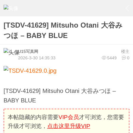
›
U15少女偶像俱樂部
›
U15少女偶像写真
›
内容
[TSDV-41629] Mitsuho Otani 大谷み
つほ – BABY BLUE
U15写真网
楼主
2026-3-30 14:35:33
5449
0
[TSDV-41629] Mitsuho Otani 大谷みつほ –
BABY BLUE
本帖隐藏的内容需要
VIP会员
才可浏览，您需要
升级才可浏览，
点击这里升级VIP