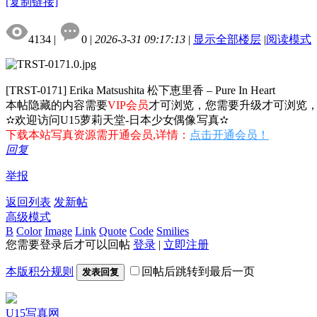
[复制链接]
4134
|
0
|
2026-3-31 09:17:13
|
显示全部楼层
|
阅读模式
[TRST-0171] Erika Matsushita 松下恵里香 – Pure In Heart
本帖隐藏的内容需要
VIP会员
才可浏览，您需要升级才可浏览
✫欢迎访问U15萝莉天堂-日本少女偶像写真✫
下载本站写真资源需开通会员,详情：
点击开通会员！
回复
举报
返回列表
发新帖
高级模式
B
Color
Image
Link
Quote
Code
Smilies
您需要登录后才可以回帖
登录
|
立即注册
本版积分规则
回帖后跳转到最后一页
发表回复
U15写真网