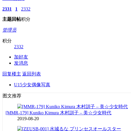
2331
1
2332
主题
回帖
积分
管理员
积分
2332
加好友
发消息
回复楼主
返回列表
U15少女偶像写真
图文推荐
[MMR-179] Kuniko Kimura 木村訓子 – 美☆少女時代
2019-08-20