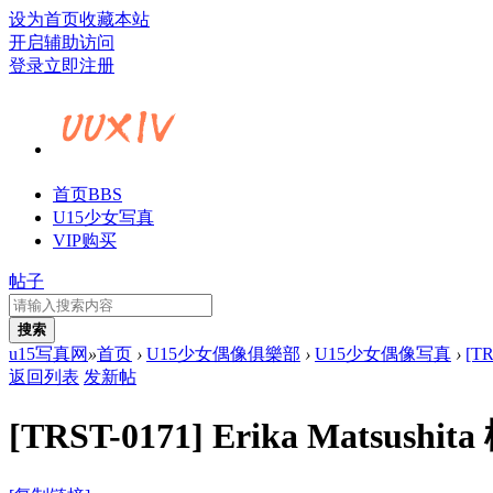
设为首页
收藏本站
开启辅助访问
登录
立即注册
首页
BBS
U15少女写真
VIP购买
帖子
搜索
u15写真网
»
首页
›
U15少女偶像俱樂部
›
U15少女偶像写真
›
[TR
返回列表
发新帖
[TRST-0171] Erika Matsushi