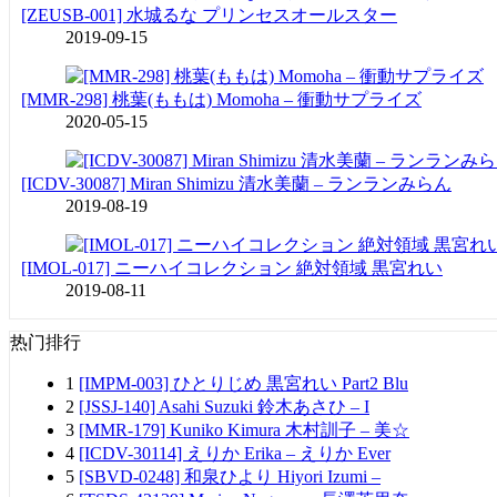
[ZEUSB-001] 水城るな プリンセスオールスター
2019-09-15
[MMR-298] 桃葉(ももは) Momoha – 衝動サプライズ
2020-05-15
[ICDV-30087] Miran Shimizu 清水美蘭 – ランランみらん
2019-08-19
[IMOL-017] ニーハイコレクション 絶対領域 黒宮れい
2019-08-11
热门排行
1
[IMPM-003] ひとりじめ 黒宮れい Part2 Blu
2
[JSSJ-140] Asahi Suzuki 鈴木あさひ – I
3
[MMR-179] Kuniko Kimura 木村訓子 – 美☆
4
[ICDV-30114] えりか Erika – えりか Ever
5
[SBVD-0248] 和泉ひより Hiyori Izumi –