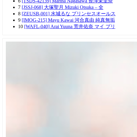
6
[TSDS-42139] Marina Nagasawa 長澤茉里奈
7
[JSSJ-068] 大塚聖月 Mizuki Otsuka – 全
8
[ZEUSB-001] 水城るな プリンセスオールス
9
[IMOG-215] Mayu Kawai 河合真由 純真無垢
10
[WAFL-040] Arai Yuuna 荒井佑奈 マイ プリ