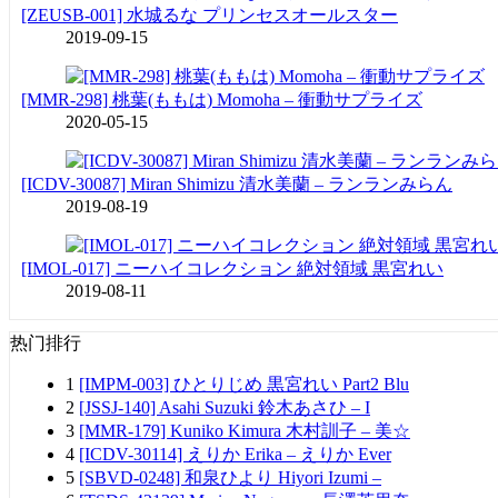
[ZEUSB-001] 水城るな プリンセスオールスター
2019-09-15
[MMR-298] 桃葉(ももは) Momoha – 衝動サプライズ
2020-05-15
[ICDV-30087] Miran Shimizu 清水美蘭 – ランランみらん
2019-08-19
[IMOL-017] ニーハイコレクション 絶対領域 黒宮れい
2019-08-11
热门排行
1
[IMPM-003] ひとりじめ 黒宮れい Part2 Blu
2
[JSSJ-140] Asahi Suzuki 鈴木あさひ – I
3
[MMR-179] Kuniko Kimura 木村訓子 – 美☆
4
[ICDV-30114] えりか Erika – えりか Ever
5
[SBVD-0248] 和泉ひより Hiyori Izumi –