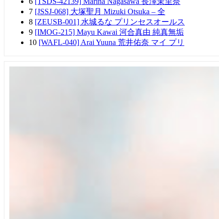
6
[TSDS-42139] Marina Nagasawa 長澤茉里奈
7
[JSSJ-068] 大塚聖月 Mizuki Otsuka – 全
8
[ZEUSB-001] 水城るな プリンセスオールス
9
[IMOG-215] Mayu Kawai 河合真由 純真無垢
10
[WAFL-040] Arai Yuuna 荒井佑奈 マイ プリ