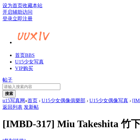
设为首页
收藏本站
开启辅助访问
登录
立即注册
首页
BBS
U15少女写真
VIP购买
帖子
搜索
u15写真网
»
首页
›
U15少女偶像俱樂部
›
U15少女偶像写真
›
[I
返回列表
发新帖
[IMBD-317] Miu Takeshit