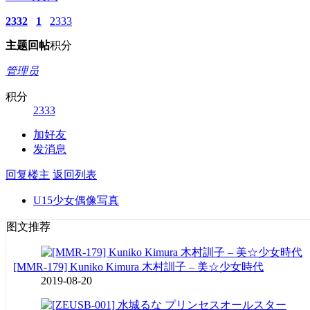
2332
1
2333
主题
回帖
积分
管理员
积分
2333
加好友
发消息
回复楼主
返回列表
U15少女偶像写真
图文推荐
[MMR-179] Kuniko Kimura 木村訓子 – 美☆少女時代
2019-08-20