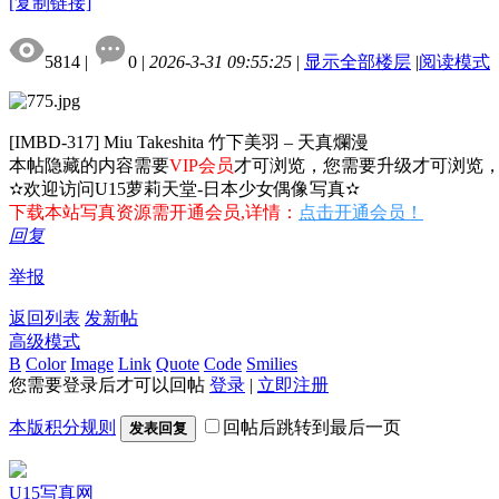
[复制链接]
5814
|
0
|
2026-3-31 09:55:25
|
显示全部楼层
|
阅读模式
[IMBD-317] Miu Takeshita 竹下美羽 – 天真爛漫
本帖隐藏的内容需要
VIP会员
才可浏览，您需要升级才可浏览
✫欢迎访问U15萝莉天堂-日本少女偶像写真✫
下载本站写真资源需开通会员,详情：
点击开通会员！
回复
举报
返回列表
发新帖
高级模式
B
Color
Image
Link
Quote
Code
Smilies
您需要登录后才可以回帖
登录
|
立即注册
本版积分规则
回帖后跳转到最后一页
发表回复
U15写真网