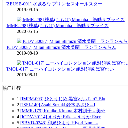
[ZEUSB-001] 水城るな プリンセスオールスター
2019-09-15
[MMR-298] 桃葉(ももは) Momoha – 衝動サプライズ
2020-05-15
[ICDV-30087] Miran Shimizu 清水美蘭 – ランランみらん
2019-08-19
[IMOL-017] ニーハイコレクション 絶対領域 黒宮れい
2019-08-11
热门排行
1
[IMPM-003] ひとりじめ 黒宮れい Part2 Blu
2
[JSSJ-140] Asahi Suzuki 鈴木あさひ – I
3
[MMR-179] Kuniko Kimura 木村訓子 – 美☆
4
[ICDV-30114] えりか Erika – えりか Ever
5
[SBVD-0248] 和泉ひより Hiyori Izumi –