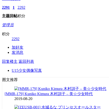
2291
1
2292
主题
回帖
积分
管理员
积分
2292
加好友
发消息
回复楼主
返回列表
U15少女偶像写真
图文推荐
[MMR-179] Kuniko Kimura 木村訓子 – 美☆少女時代
2019-08-20