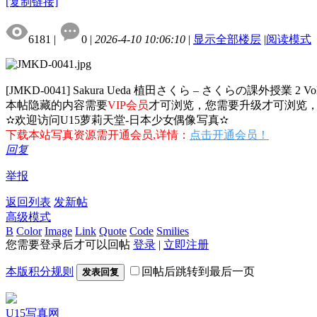
[复制链接]
6181
|
0
|
2026-4-10 10:06:10
|
显示全部楼层
|
阅读模式
[JMKD-0041] Sakura Ueda 植田さくら – さくらの課外授業 2 Vol
本帖隐藏的内容需要
VIP会员
才可浏览，您需要升级才可浏览
✫欢迎访问U15萝莉天堂-日本少女偶像写真✫
下载本站写真资源需开通会员,详情：
点击开通会员！
回复
举报
返回列表
发新帖
高级模式
B
Color
Image
Link
Quote
Code
Smilies
您需要登录后才可以回帖
登录
|
立即注册
本版积分规则
回帖后跳转到最后一页
发表回复
U15写真网