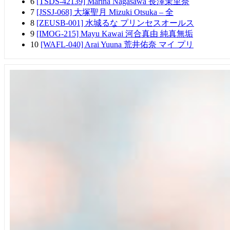
6
[TSDS-42139] Marina Nagasawa 長澤茉里奈
7
[JSSJ-068] 大塚聖月 Mizuki Otsuka – 全
8
[ZEUSB-001] 水城るな プリンセスオールス
9
[IMOG-215] Mayu Kawai 河合真由 純真無垢
10
[WAFL-040] Arai Yuuna 荒井佑奈 マイ プリ