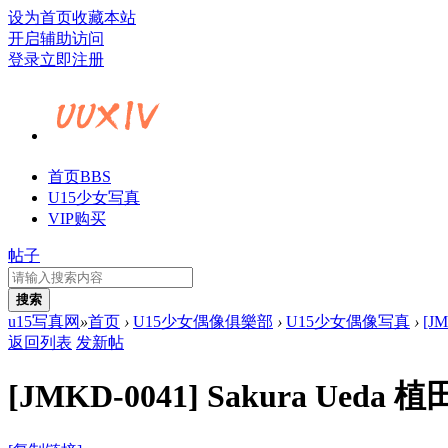
设为首页
收藏本站
开启辅助访问
登录
立即注册
首页
BBS
U15少女写真
VIP购买
帖子
搜索
u15写真网
»
首页
›
U15少女偶像俱樂部
›
U15少女偶像写真
›
[J
返回列表
发新帖
[JMKD-0041] Sakura Ued