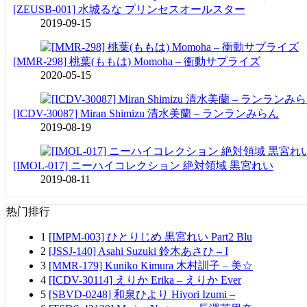
[ZEUSB-001] 水城るな プリンセスオールスター
2019-09-15
[MMR-298] 桃葉(ももは) Momoha – 衝動サプライズ
2020-05-15
[ICDV-30087] Miran Shimizu 清水美蘭 – ランランみらん
2019-08-19
[IMOL-017] ニーハイコレクション 絶対領域 黒宮れい
2019-08-11
热门排行
1
[IMPM-003] ひとりじめ 黒宮れい Part2 Blu
2
[JSSJ-140] Asahi Suzuki 鈴木あさひ – I
3
[MMR-179] Kuniko Kimura 木村訓子 – 美☆
4
[ICDV-30114] えりか Erika – えりか Ever
5
[SBVD-0248] 和泉ひより Hiyori Izumi –