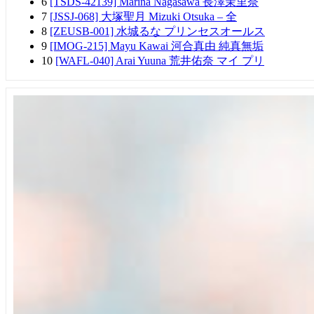
6
[TSDS-42139] Marina Nagasawa 長澤茉里奈
7
[JSSJ-068] 大塚聖月 Mizuki Otsuka – 全
8
[ZEUSB-001] 水城るな プリンセスオールス
9
[IMOG-215] Mayu Kawai 河合真由 純真無垢
10
[WAFL-040] Arai Yuuna 荒井佑奈 マイ プリ