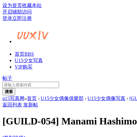
设为首页
收藏本站
开启辅助访问
登录
立即注册
首页
BBS
U15少女写真
VIP购买
帖子
搜索
u15写真网
»
首页
›
U15少女偶像俱樂部
›
U15少女偶像写真
›
[GU
返回列表
发新帖
[GUILD-054] Manami Hashi