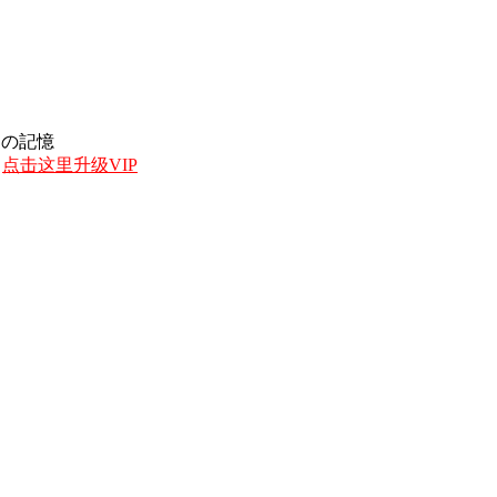
e 愛の記憶
，
点击这里升级VIP