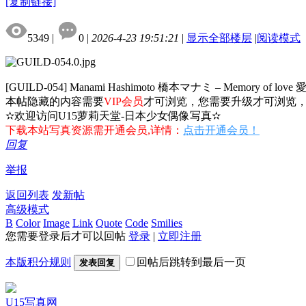
[复制链接]
5349
|
0
|
2026-4-23 19:51:21
|
显示全部楼层
|
阅读模式
[GUILD-054] Manami Hashimoto 橋本マナミ – Memory of lov
本帖隐藏的内容需要
VIP会员
才可浏览，您需要升级才可浏览
✫欢迎访问U15萝莉天堂-日本少女偶像写真✫
下载本站写真资源需开通会员,详情：
点击开通会员！
回复
举报
返回列表
发新帖
高级模式
B
Color
Image
Link
Quote
Code
Smilies
您需要登录后才可以回帖
登录
|
立即注册
本版积分规则
回帖后跳转到最后一页
发表回复
U15写真网