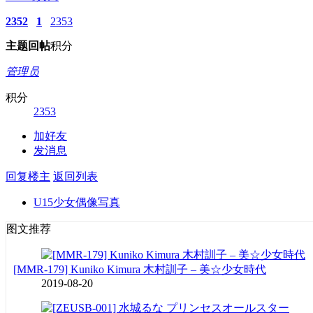
2352
1
2353
主题
回帖
积分
管理员
积分
2353
加好友
发消息
回复楼主
返回列表
U15少女偶像写真
图文推荐
[MMR-179] Kuniko Kimura 木村訓子 – 美☆少女時代
2019-08-20