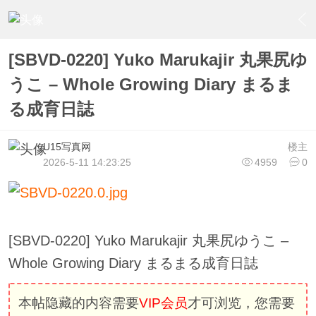
›
U15少女偶像俱樂部
›
U15少女偶像写真
›
内容
[SBVD-0220] Yuko Marukajir 丸果尻ゆ
うこ – Whole Growing Diary まるま
る成育日誌
U15写真网
楼主
2026-5-11 14:23:25
4959
0
[SBVD-0220] Yuko Marukajir 丸果尻ゆうこ –
Whole Growing Diary まるまる成育日誌
本帖隐藏的内容需要
VIP会员
才可浏览，您需要