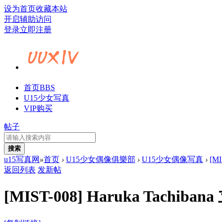
设为首页
收藏本站
开启辅助访问
登录
立即注册
首页
BBS
U15少女写真
VIP购买
帖子
搜索
u15写真网
»
首页
›
U15少女偶像俱樂部
›
U15少女偶像写真
›
[MI
返回列表
发新帖
[MIST-008] Haruka Tachiba