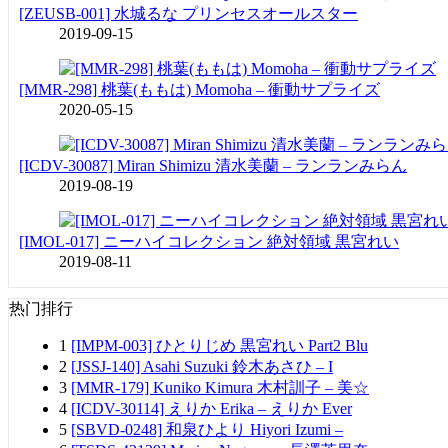
[ZEUSB-001] 水城るな プリンセスオールスター
2019-09-15
[MMR-298] 桃葉(ももは) Momoha – 衝動サプライズ
2020-05-15
[ICDV-30087] Miran Shimizu 清水美蘭 – ランランみらん
2019-08-19
[IMOL-017] ニーハイコレクション 絶対領域 黒宮れい
2019-08-11
热门排行
1
[IMPM-003] ひとりじめ 黒宮れい Part2 Blu
2
[JSSJ-140] Asahi Suzuki 鈴木あさひ – I
3
[MMR-179] Kuniko Kimura 木村訓子 – 美☆
4
[ICDV-30114] えりか Erika – えりか Ever
5
[SBVD-0248] 和泉ひより Hiyori Izumi –