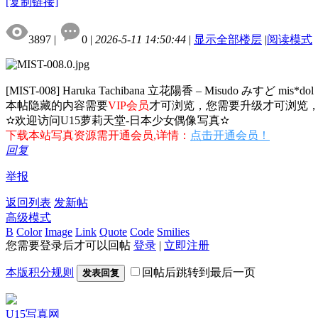
[复制链接]
3897
|
0
|
2026-5-11 14:50:44
|
显示全部楼层
|
阅读模式
[MIST-008] Haruka Tachibana 立花陽香 – Misudo みすど mis*dol
本帖隐藏的内容需要
VIP会员
才可浏览，您需要升级才可浏览
✫欢迎访问U15萝莉天堂-日本少女偶像写真✫
下载本站写真资源需开通会员,详情：
点击开通会员！
回复
举报
返回列表
发新帖
高级模式
B
Color
Image
Link
Quote
Code
Smilies
您需要登录后才可以回帖
登录
|
立即注册
本版积分规则
回帖后跳转到最后一页
发表回复
U15写真网