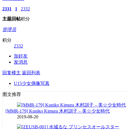
2331
1
2332
主题
回帖
积分
管理员
积分
2332
加好友
发消息
回复楼主
返回列表
U15少女偶像写真
图文推荐
[MMR-179] Kuniko Kimura 木村訓子 – 美☆少女時代
2019-08-20