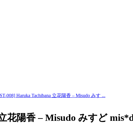
ST-008] Haruka Tachibana 立花陽香 – Misudo みす ...
na 立花陽香 – Misudo みすど mis*d