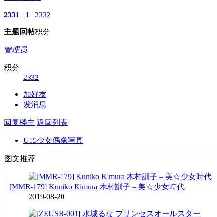
2331
1
2332
主题
回帖
积分
管理员
积分
2332
加好友
发消息
回复楼主
返回列表
U15少女偶像写真
图文推荐
[MMR-179] Kuniko Kimura 木村訓子 – 美☆少女時代
2019-08-20