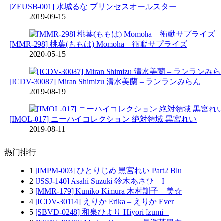
[ZEUSB-001] 水城るな プリンセスオールスター
2019-09-15
[MMR-298] 桃葉(ももは) Momoha – 衝動サプライズ
2020-05-15
[ICDV-30087] Miran Shimizu 清水美蘭 – ランランみらん
2019-08-19
[IMOL-017] ニーハイコレクション 絶対領域 黒宮れい
2019-08-11
热门排行
1
[IMPM-003] ひとりじめ 黒宮れい Part2 Blu
2
[JSSJ-140] Asahi Suzuki 鈴木あさひ – I
3
[MMR-179] Kuniko Kimura 木村訓子 – 美☆
4
[ICDV-30114] えりか Erika – えりか Ever
5
[SBVD-0248] 和泉ひより Hiyori Izumi –