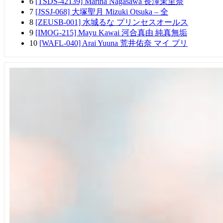
6
[TSDS-42139] Marina Nagasawa 長澤茉里奈
7
[JSSJ-068] 大塚聖月 Mizuki Otsuka – 全
8
[ZEUSB-001] 水城るな プリンセスオールス
9
[IMOG-215] Mayu Kawai 河合真由 純真無垢
10
[WAFL-040] Arai Yuuna 荒井佑奈 マイ プリ