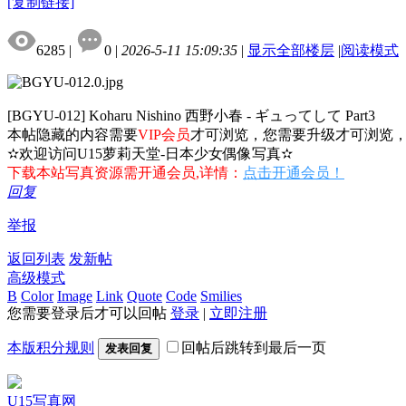
[复制链接]
6285
|
0
|
2026-5-11 15:09:35
|
显示全部楼层
|
阅读模式
[BGYU-012] Koharu Nishino 西野小春 - ギュってして Part3
本帖隐藏的内容需要
VIP会员
才可浏览，您需要升级才可浏览
✫欢迎访问U15萝莉天堂-日本少女偶像写真✫
下载本站写真资源需开通会员,详情：
点击开通会员！
回复
举报
返回列表
发新帖
高级模式
B
Color
Image
Link
Quote
Code
Smilies
您需要登录后才可以回帖
登录
|
立即注册
本版积分规则
回帖后跳转到最后一页
发表回复
U15写真网