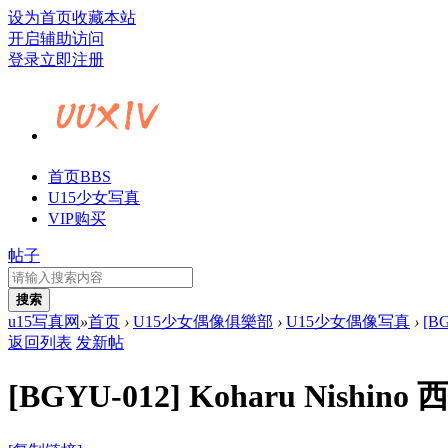
设为首页
收藏本站
开启辅助访问
登录
立即注册
首页
BBS
U15少女写真
VIP购买
帖子
搜索
u15写真网
»
首页
›
U15少女偶像俱樂部
›
U15少女偶像写真
›
[B
返回列表
发新帖
[BGYU-012] Koharu Nishi