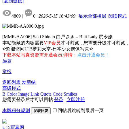
[复制链接]
4809
|
0
|
2026-5-15 16:43:09
|
显示全部楼层
|
阅读模式
[MMR-AA006] Saki Shirato 白戸さき – Butt Lady 尻令嬢
本帖隐藏的内容需要
VIP会员
才可浏览，您需要升级才可浏览
✫欢迎访问U15萝莉天堂-日本少女偶像写真✫
下载本站写真资源需开通会员,详情：
点击开通会员！
回复
举报
返回列表
发新帖
高级模式
B
Color
Image
Link
Quote
Code
Smilies
您需要登录后才可以回帖
登录
|
立即注册
本版积分规则
回帖后跳转到最后一页
发表回复
U15写真网