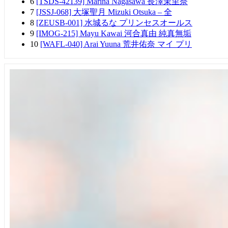
6
[TSDS-42139] Marina Nagasawa 長澤茉里奈
7
[JSSJ-068] 大塚聖月 Mizuki Otsuka – 全
8
[ZEUSB-001] 水城るな プリンセスオールス
9
[IMOG-215] Mayu Kawai 河合真由 純真無垢
10
[WAFL-040] Arai Yuuna 荒井佑奈 マイ プリ