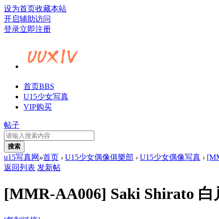
设为首页
收藏本站
开启辅助访问
登录
立即注册
首页
BBS
U15少女写真
VIP购买
帖子
搜索
u15写真网
»
首页
›
U15少女偶像俱樂部
›
U15少女偶像写真
›
[MM
返回列表
发新帖
[MMR-AA006] Saki Shirato