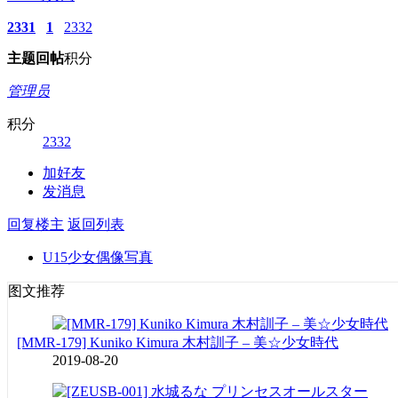
2331
1
2332
主题
回帖
积分
管理员
积分
2332
加好友
发消息
回复楼主
返回列表
U15少女偶像写真
图文推荐
[MMR-179] Kuniko Kimura 木村訓子 – 美☆少女時代
2019-08-20