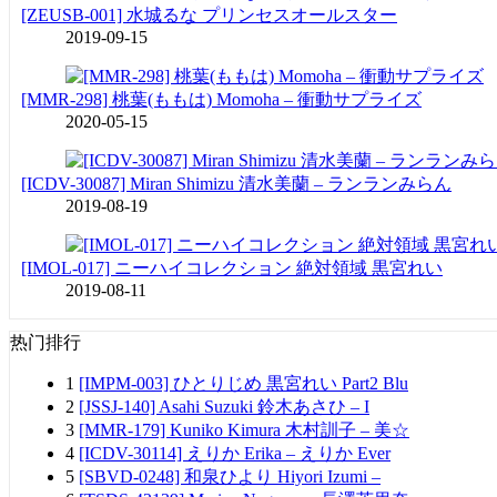
[ZEUSB-001] 水城るな プリンセスオールスター
2019-09-15
[MMR-298] 桃葉(ももは) Momoha – 衝動サプライズ
2020-05-15
[ICDV-30087] Miran Shimizu 清水美蘭 – ランランみらん
2019-08-19
[IMOL-017] ニーハイコレクション 絶対領域 黒宮れい
2019-08-11
热门排行
1
[IMPM-003] ひとりじめ 黒宮れい Part2 Blu
2
[JSSJ-140] Asahi Suzuki 鈴木あさひ – I
3
[MMR-179] Kuniko Kimura 木村訓子 – 美☆
4
[ICDV-30114] えりか Erika – えりか Ever
5
[SBVD-0248] 和泉ひより Hiyori Izumi –