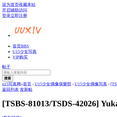
设为首页
收藏本站
开启辅助访问
登录
立即注册
首页
BBS
U15少女写真
VIP购买
帖子
搜索
u15写真网
»
首页
›
U15少女偶像俱樂部
›
U15少女偶像写真
›
[TS
返回列表
发新帖
[TSBS-81013/TSDS-42026] 