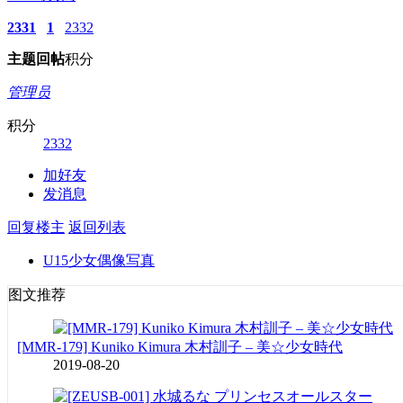
2331
1
2332
主题
回帖
积分
管理员
积分
2332
加好友
发消息
回复楼主
返回列表
U15少女偶像写真
图文推荐
[MMR-179] Kuniko Kimura 木村訓子 – 美☆少女時代
2019-08-20