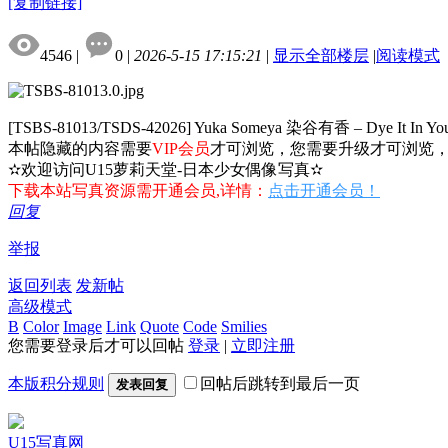
[复制链接]
4546
|
0
|
2026-5-15 17:15:21
|
显示全部楼层
|
阅读模式
[TSBS-81013/TSDS-42026] Yuka Someya 染谷有香 – Dye It I
本帖隐藏的内容需要
VIP会员
才可浏览，您需要升级才可浏览
✫欢迎访问U15萝莉天堂-日本少女偶像写真✫
下载本站写真资源需开通会员,详情：
点击开通会员！
回复
举报
返回列表
发新帖
高级模式
B
Color
Image
Link
Quote
Code
Smilies
您需要登录后才可以回帖
登录
|
立即注册
本版积分规则
回帖后跳转到最后一页
发表回复
U15写真网