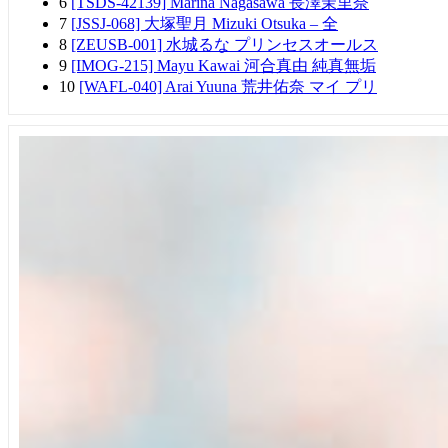
6
[TSDS-42139] Marina Nagasawa 長澤茉里奈
7
[JSSJ-068] 大塚聖月 Mizuki Otsuka – 全
8
[ZEUSB-001] 水城るな プリンセスオールス
9
[IMOG-215] Mayu Kawai 河合真由 純真無垢
10
[WAFL-040] Arai Yuuna 荒井佑奈 マイ プリ