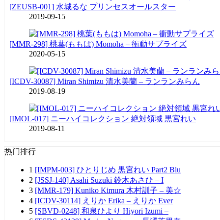
[ZEUSB-001] 水城るな プリンセスオールスター
2019-09-15
[MMR-298] 桃葉(ももは) Momoha – 衝動サプライズ
2020-05-15
[ICDV-30087] Miran Shimizu 清水美蘭 – ランランみらん
2019-08-19
[IMOL-017] ニーハイコレクション 絶対領域 黒宮れい
2019-08-11
热门排行
1
[IMPM-003] ひとりじめ 黒宮れい Part2 Blu
2
[JSSJ-140] Asahi Suzuki 鈴木あさひ – I
3
[MMR-179] Kuniko Kimura 木村訓子 – 美☆
4
[ICDV-30114] えりか Erika – えりか Ever
5
[SBVD-0248] 和泉ひより Hiyori Izumi –