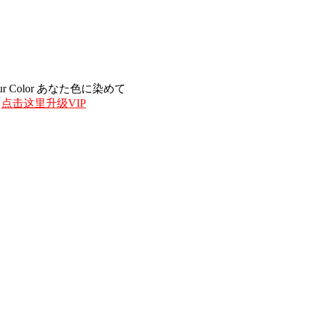
n Your Color あなた色に染めて
，
点击这里升级VIP