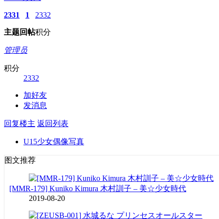
2331
1
2332
主题
回帖
积分
管理员
积分
2332
加好友
发消息
回复楼主
返回列表
U15少女偶像写真
图文推荐
[MMR-179] Kuniko Kimura 木村訓子 – 美☆少女時代
2019-08-20