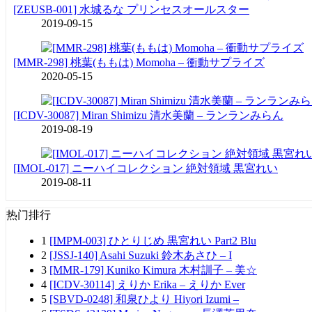
[ZEUSB-001] 水城るな プリンセスオールスター
2019-09-15
[MMR-298] 桃葉(ももは) Momoha – 衝動サプライズ
2020-05-15
[ICDV-30087] Miran Shimizu 清水美蘭 – ランランみらん
2019-08-19
[IMOL-017] ニーハイコレクション 絶対領域 黒宮れい
2019-08-11
热门排行
1
[IMPM-003] ひとりじめ 黒宮れい Part2 Blu
2
[JSSJ-140] Asahi Suzuki 鈴木あさひ – I
3
[MMR-179] Kuniko Kimura 木村訓子 – 美☆
4
[ICDV-30114] えりか Erika – えりか Ever
5
[SBVD-0248] 和泉ひより Hiyori Izumi –