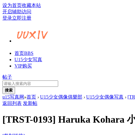
设为首页
收藏本站
开启辅助访问
登录
立即注册
首页
BBS
U15少女写真
VIP购买
帖子
搜索
u15写真网
»
首页
›
U15少女偶像俱樂部
›
U15少女偶像写真
›
[T
返回列表
发新帖
[TRST-0193] Haruka K