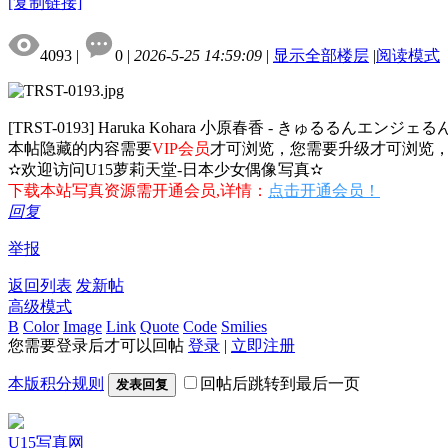
[复制链接]
4093
|
0
|
2026-5-25 14:59:09
|
显示全部楼层
|
阅读模式
[TRST-0193] Haruka Kohara 小原春香 - きゅるるんエンジェる
本帖隐藏的内容需要
VIP会员
才可浏览，您需要升级才可浏览
✫欢迎访问U15萝莉天堂-日本少女偶像写真✫
下载本站写真资源需开通会员,详情：
点击开通会员！
回复
举报
返回列表
发新帖
高级模式
B
Color
Image
Link
Quote
Code
Smilies
您需要登录后才可以回帖
登录
|
立即注册
本版积分规则
回帖后跳转到最后一页
发表回复
U15写真网