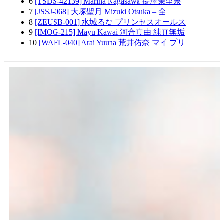
6
[TSDS-42139] Marina Nagasawa 長澤茉里奈
7
[JSSJ-068] 大塚聖月 Mizuki Otsuka – 全
8
[ZEUSB-001] 水城るな プリンセスオールス
9
[IMOG-215] Mayu Kawai 河合真由 純真無垢
10
[WAFL-040] Arai Yuuna 荒井佑奈 マイ プリ