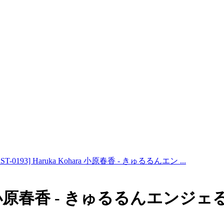
RST-0193] Haruka Kohara 小原春香 - きゅるるんエン ...
ohara 小原春香 - きゅるるんエンジ