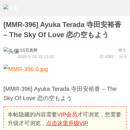
›
U15少女偶像俱樂部
›
U15少女偶像写真
›
内容
[MMR-396] Ayuka Terada 寺田安裕香
– The Sky Of Love 恋の空もよう
U15写真网
楼主
2026-5-25 15:13:32
4382
0
[MMR-396] Ayuka Terada 寺田安裕香 – The
Sky Of Love 恋の空もよう
本帖隐藏的内容需要
VIP会员
才可浏览，您需要
升级才可浏览，
点击这里升级VIP