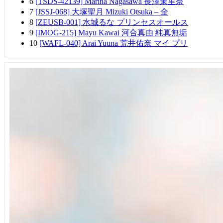
6
[TSDS-42139] Marina Nagasawa 長澤茉里奈
7
[JSSJ-068] 大塚聖月 Mizuki Otsuka – 全
8
[ZEUSB-001] 水城るな プリンセスオールス
9
[IMOG-215] Mayu Kawai 河合真由 純真無垢
10
[WAFL-040] Arai Yuuna 荒井佑奈 マイ プリ