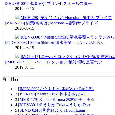
[ZEUSB-001] 水城るな プリンセスオールスター
2019-09-15
[MMR-298] 桃葉(ももは) Momoha – 衝動サプライズ
2020-05-15
[ICDV-30087] Miran Shimizu 清水美蘭 – ランランみらん
2019-08-19
[IMOL-017] ニーハイコレクション 絶対領域 黒宮れい
2019-08-11
热门排行
1
[IMPM-003] ひとりじめ 黒宮れい Part2 Blu
2
[JSSJ-140] Asahi Suzuki 鈴木あさひ – I
3
[MMR-179] Kuniko Kimura 木村訓子 – 美☆
4
[ICDV-30114] えりか Erika – えりか Ever
5
[SBVD-0248] 和泉ひより Hiyori Izumi –