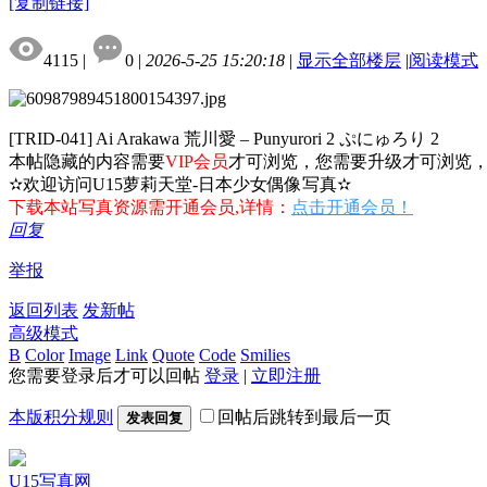
[复制链接]
4115
|
0
|
2026-5-25 15:20:18
|
显示全部楼层
|
阅读模式
[TRID-041] Ai Arakawa 荒川愛 – Punyurori 2 ぷにゅろり 2
本帖隐藏的内容需要
VIP会员
才可浏览，您需要升级才可浏览
✫欢迎访问U15萝莉天堂-日本少女偶像写真✫
下载本站写真资源需开通会员,详情：
点击开通会员！
回复
举报
返回列表
发新帖
高级模式
B
Color
Image
Link
Quote
Code
Smilies
您需要登录后才可以回帖
登录
|
立即注册
本版积分规则
回帖后跳转到最后一页
发表回复
U15写真网