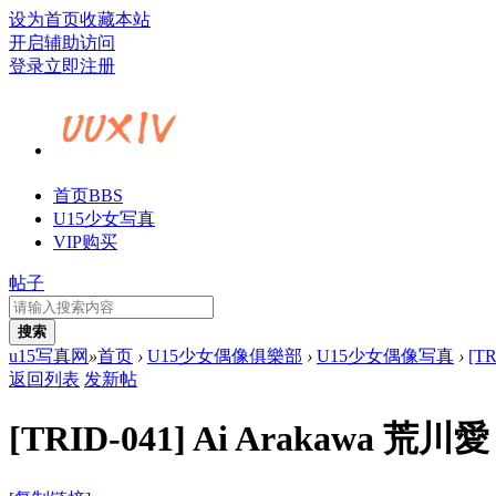
设为首页
收藏本站
开启辅助访问
登录
立即注册
首页
BBS
U15少女写真
VIP购买
帖子
搜索
u15写真网
»
首页
›
U15少女偶像俱樂部
›
U15少女偶像写真
›
[TR
返回列表
发新帖
[TRID-041] Ai Arakawa 荒川