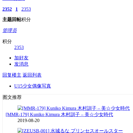
2352
1
2353
主题
回帖
积分
管理员
积分
2353
加好友
发消息
回复楼主
返回列表
U15少女偶像写真
图文推荐
[MMR-179] Kuniko Kimura 木村訓子 – 美☆少女時代
2019-08-20