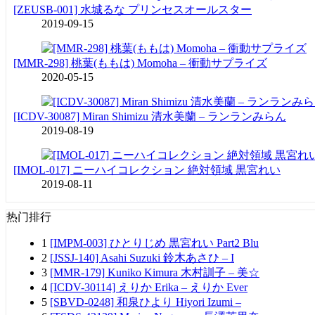
[ZEUSB-001] 水城るな プリンセスオールスター
2019-09-15
[MMR-298] 桃葉(ももは) Momoha – 衝動サプライズ
2020-05-15
[ICDV-30087] Miran Shimizu 清水美蘭 – ランランみらん
2019-08-19
[IMOL-017] ニーハイコレクション 絶対領域 黒宮れい
2019-08-11
热门排行
1
[IMPM-003] ひとりじめ 黒宮れい Part2 Blu
2
[JSSJ-140] Asahi Suzuki 鈴木あさひ – I
3
[MMR-179] Kuniko Kimura 木村訓子 – 美☆
4
[ICDV-30114] えりか Erika – えりか Ever
5
[SBVD-0248] 和泉ひより Hiyori Izumi –