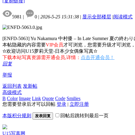
[复制链接]
5981
|
0
|
2026-5-25 15:31:38
|
显示全部楼层
|
阅读模式
[ENFD-5063] Yu Nakamura 中村優 – In Late Summer 夏の終わ
本帖隐藏的内容需要
VIP会员
才可浏览，您需要升级才可浏览
✫欢迎访问U15萝莉天堂-日本少女偶像写真✫
下载本站写真资源需开通会员,详情：
点击开通会员！
回复
举报
返回列表
发新帖
高级模式
B
Color
Image
Link
Quote
Code
Smilies
您需要登录后才可以回帖
登录
|
立即注册
本版积分规则
回帖后跳转到最后一页
发表回复
U15写真网