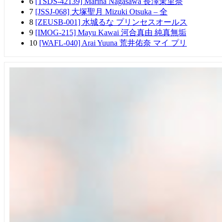
6
[TSDS-42139] Marina Nagasawa 長澤茉里奈
7
[JSSJ-068] 大塚聖月 Mizuki Otsuka – 全
8
[ZEUSB-001] 水城るな プリンセスオールス
9
[IMOG-215] Mayu Kawai 河合真由 純真無垢
10
[WAFL-040] Arai Yuuna 荒井佑奈 マイ プリ