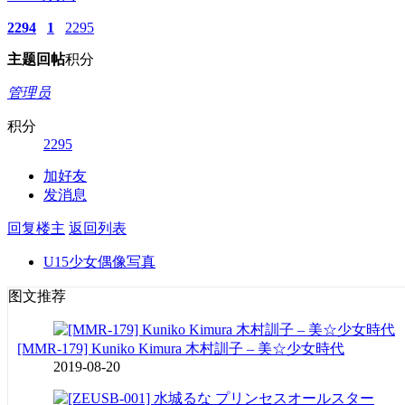
2294
1
2295
主题
回帖
积分
管理员
积分
2295
加好友
发消息
回复楼主
返回列表
U15少女偶像写真
图文推荐
[MMR-179] Kuniko Kimura 木村訓子 – 美☆少女時代
2019-08-20