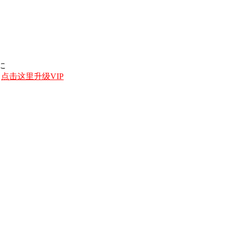
りに
，
点击这里升级VIP