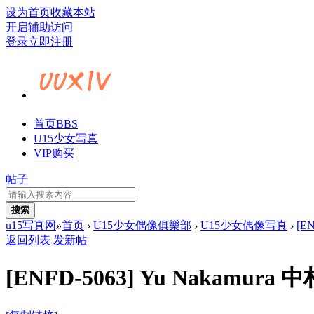
设为首页
收藏本站
开启辅助访问
登录
立即注册
首页
BBS
U15少女写真
VIP购买
帖子
搜索
u15写真网
»
首页
›
U15少女偶像俱樂部
›
U15少女偶像写真
›
[EN
返回列表
发新帖
[ENFD-5063] Yu Nakamura