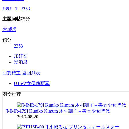
2352
1
2353
主题
回帖
积分
管理员
积分
2353
加好友
发消息
回复楼主
返回列表
U15少女偶像写真
图文推荐
[MMR-179] Kuniko Kimura 木村訓子 – 美☆少女時代
2019-08-20