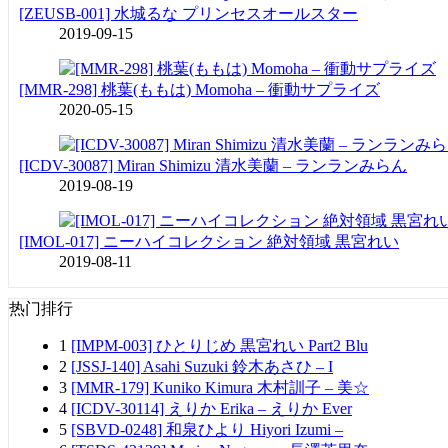
[ZEUSB-001] 水城るな プリンセスオールスター
2019-09-15
[MMR-298] 桃葉(ももは) Momoha – 衝動サプライズ
2020-05-15
[ICDV-30087] Miran Shimizu 清水美蘭 – ランランみらん
2019-08-19
[IMOL-017] ニーハイコレクション 絶対領域 黒宮れい
2019-08-11
热门排行
1
[IMPM-003] ひとりじめ 黒宮れい Part2 Blu
2
[JSSJ-140] Asahi Suzuki 鈴木あさひ – I
3
[MMR-179] Kuniko Kimura 木村訓子 – 美☆
4
[ICDV-30114] えりか Erika – えりか Ever
5
[SBVD-0248] 和泉ひより Hiyori Izumi –