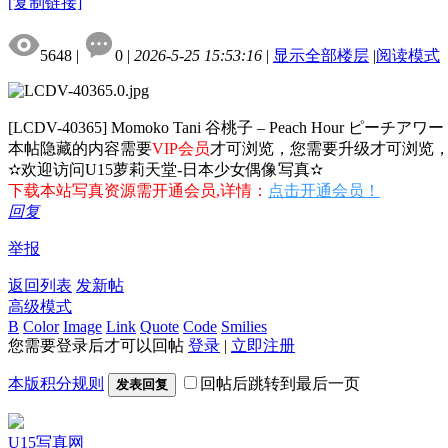
[复制链接]
5648
|
0
|
2026-5-25 15:53:16
|
显示全部楼层
|
阅读模式
[LCDV-40365] Momoko Tani 谷桃子 – Peach Hour ピーチアワー
本帖隐藏的内容需要
VIP会员
才可浏览，您需要升级才可浏览
✫欢迎访问U15萝莉天堂-日本少女偶像写真✫
下载本站写真资源需开通会员,详情：
点击开通会员！
回复
举报
返回列表
发新帖
高级模式
B
Color
Image
Link
Quote
Code
Smilies
您需要登录后才可以回帖
登录
|
立即注册
本版积分规则
回帖后跳转到最后一页
发表回复
U15写真网