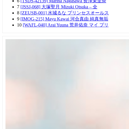
6
[TSDS-42139] Marina Nagasawa 長澤茉里奈
7
[JSSJ-068] 大塚聖月 Mizuki Otsuka – 全
8
[ZEUSB-001] 水城るな プリンセスオールス
9
[IMOG-215] Mayu Kawai 河合真由 純真無垢
10
[WAFL-040] Arai Yuuna 荒井佑奈 マイ プリ