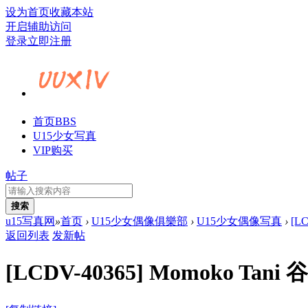
设为首页
收藏本站
开启辅助访问
登录
立即注册
首页
BBS
U15少女写真
VIP购买
帖子
搜索
u15写真网
»
首页
›
U15少女偶像俱樂部
›
U15少女偶像写真
›
[LC
返回列表
发新帖
[LCDV-40365] Momoko Tan