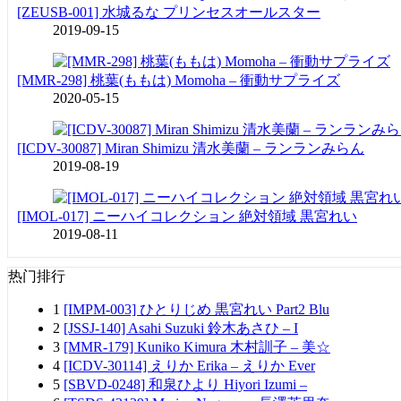
[ZEUSB-001] 水城るな プリンセスオールスター
2019-09-15
[MMR-298] 桃葉(ももは) Momoha – 衝動サプライズ
2020-05-15
[ICDV-30087] Miran Shimizu 清水美蘭 – ランランみらん
2019-08-19
[IMOL-017] ニーハイコレクション 絶対領域 黒宮れい
2019-08-11
热门排行
1
[IMPM-003] ひとりじめ 黒宮れい Part2 Blu
2
[JSSJ-140] Asahi Suzuki 鈴木あさひ – I
3
[MMR-179] Kuniko Kimura 木村訓子 – 美☆
4
[ICDV-30114] えりか Erika – えりか Ever
5
[SBVD-0248] 和泉ひより Hiyori Izumi –