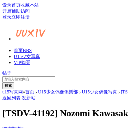
设为首页
收藏本站
开启辅助访问
登录
立即注册
首页
BBS
U15少女写真
VIP购买
帖子
搜索
u15写真网
»
首页
›
U15少女偶像俱樂部
›
U15少女偶像写真
›
[TS
返回列表
发新帖
[TSDV-41192] Nozomi Kawa