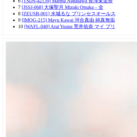
6
[TSDS-42139] Marina Nagasawa 長澤茉里奈
7
[JSSJ-068] 大塚聖月 Mizuki Otsuka – 全
8
[ZEUSB-001] 水城るな プリンセスオールス
9
[IMOG-215] Mayu Kawai 河合真由 純真無垢
10
[WAFL-040] Arai Yuuna 荒井佑奈 マイ プリ