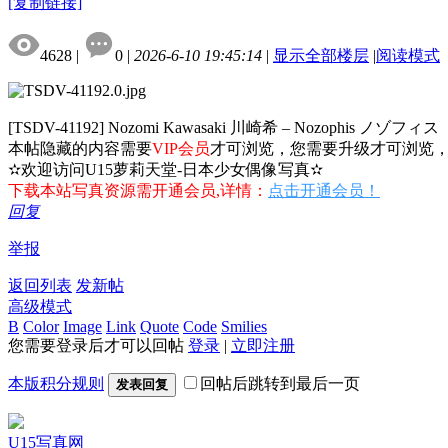
[复制链接]
4628
|
0
|
2026-6-10 19:45:14
|
显示全部楼层
|
阅读模式
[TSDV-41192] Nozomi Kawasaki 川崎希 – Nozophis ノゾフィス
本帖隐藏的内容需要
VIP会员
才可浏览，您需要升级才可浏览
✫欢迎访问U15萝莉天堂-日本少女偶像写真✫
下载本站写真资源需开通会员,详情：
点击开通会员！
回复
举报
返回列表
发新帖
高级模式
B
Color
Image
Link
Quote
Code
Smilies
您需要登录后才可以回帖
登录
|
立即注册
本版积分规则
回帖后跳转到最后一页
发表回复
U15写真网