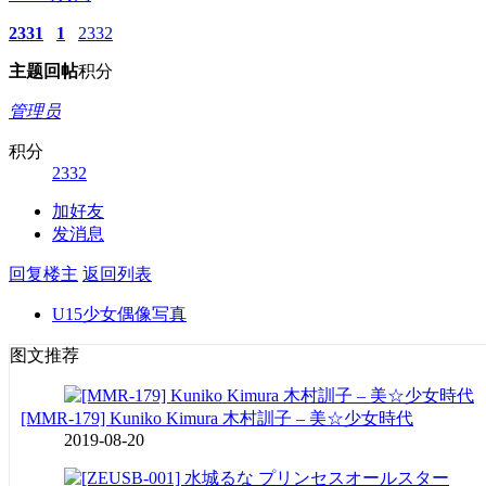
2331
1
2332
主题
回帖
积分
管理员
积分
2332
加好友
发消息
回复楼主
返回列表
U15少女偶像写真
图文推荐
[MMR-179] Kuniko Kimura 木村訓子 – 美☆少女時代
2019-08-20