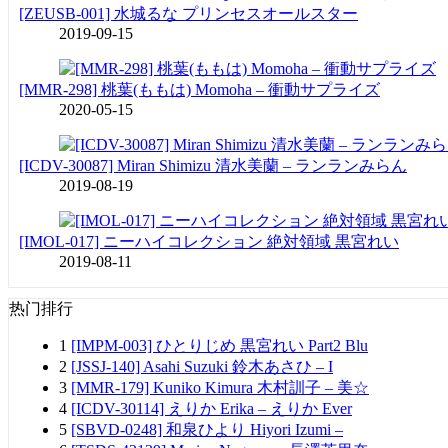
[ZEUSB-001] 水城るな プリンセスオールスター
2019-09-15
[MMR-298] 桃葉(ももは) Momoha – 衝動サプライズ
2020-05-15
[ICDV-30087] Miran Shimizu 清水美蘭 – ランランみらん
2019-08-19
[IMOL-017] ニーハイコレクション 絶対領域 黒宮れい
2019-08-11
热门排行
1
[IMPM-003] ひとりじめ 黒宮れい Part2 Blu
2
[JSSJ-140] Asahi Suzuki 鈴木あさひ – I
3
[MMR-179] Kuniko Kimura 木村訓子 – 美☆
4
[ICDV-30114] えりか Erika – えりか Ever
5
[SBVD-0248] 和泉ひより Hiyori Izumi –