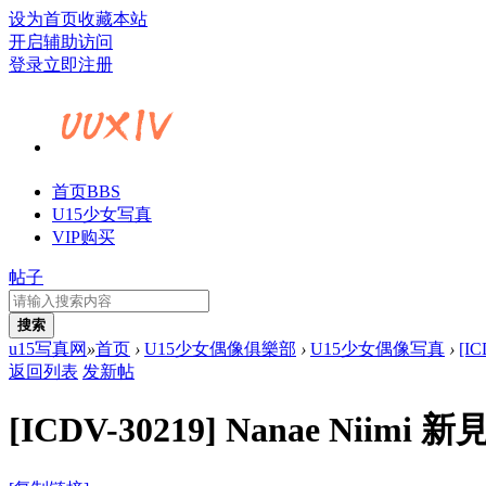
设为首页
收藏本站
开启辅助访问
登录
立即注册
首页
BBS
U15少女写真
VIP购买
帖子
搜索
u15写真网
»
首页
›
U15少女偶像俱樂部
›
U15少女偶像写真
›
[I
返回列表
发新帖
[ICDV-30219] Nanae Ni