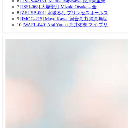
6
[TSDS-42139] Marina Nagasawa 長澤茉里奈
7
[JSSJ-068] 大塚聖月 Mizuki Otsuka – 全
8
[ZEUSB-001] 水城るな プリンセスオールス
9
[IMOG-215] Mayu Kawai 河合真由 純真無垢
10
[WAFL-040] Arai Yuuna 荒井佑奈 マイ プリ