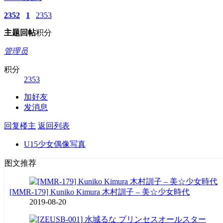
2352
1
2353
主题
回帖
积分
管理员
积分
2353
加好友
发消息
回复楼主
返回列表
U15少女偶像写真
图文推荐
[MMR-179] Kuniko Kimura 木村訓子 – 美☆少女時代
2019-08-20