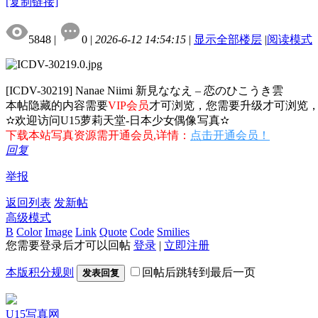
[复制链接]
5848
|
0
|
2026-6-12 14:54:15
|
显示全部楼层
|
阅读模式
[ICDV-30219] Nanae Niimi 新見ななえ – 恋のひこうき雲
本帖隐藏的内容需要
VIP会员
才可浏览，您需要升级才可浏览
✫欢迎访问U15萝莉天堂-日本少女偶像写真✫
下载本站写真资源需开通会员,详情：
点击开通会员！
回复
举报
返回列表
发新帖
高级模式
B
Color
Image
Link
Quote
Code
Smilies
您需要登录后才可以回帖
登录
|
立即注册
本版积分规则
回帖后跳转到最后一页
发表回复
U15写真网