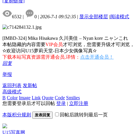
[复制链接]
6532
|
0
|
2026-7-1 09:52:35
|
显示全部楼层
|
阅读模式
[IMBD-324] Mika Hisakawa 久川美佳 – Nyan kore ニャンこれ
本帖隐藏的内容需要
VIP会员
才可浏览，您需要升级才可浏览
✫欢迎访问U15萝莉天堂-日本少女偶像写真✫
下载本站写真资源需开通会员,详情：
点击开通会员！
回复
举报
返回列表
发新帖
高级模式
B
Color
Image
Link
Quote
Code
Smilies
您需要登录后才可以回帖
登录
|
立即注册
本版积分规则
回帖后跳转到最后一页
发表回复
U15写真网