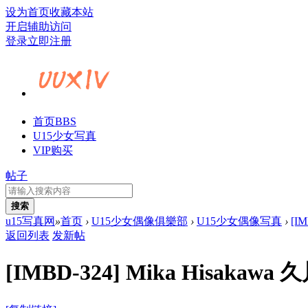
设为首页
收藏本站
开启辅助访问
登录
立即注册
首页
BBS
U15少女写真
VIP购买
帖子
搜索
u15写真网
»
首页
›
U15少女偶像俱樂部
›
U15少女偶像写真
›
[IM
返回列表
发新帖
[IMBD-324] Mika Hisakaw