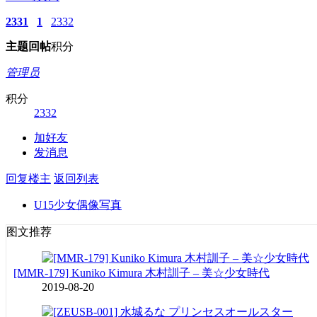
2331
1
2332
主题
回帖
积分
管理员
积分
2332
加好友
发消息
回复楼主
返回列表
U15少女偶像写真
图文推荐
[MMR-179] Kuniko Kimura 木村訓子 – 美☆少女時代
2019-08-20