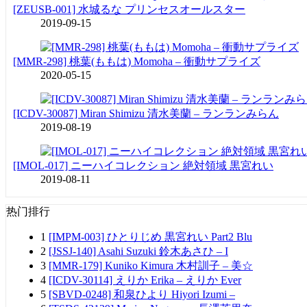
[ZEUSB-001] 水城るな プリンセスオールスター
2019-09-15
[MMR-298] 桃葉(ももは) Momoha – 衝動サプライズ
2020-05-15
[ICDV-30087] Miran Shimizu 清水美蘭 – ランランみらん
2019-08-19
[IMOL-017] ニーハイコレクション 絶対領域 黒宮れい
2019-08-11
热门排行
1
[IMPM-003] ひとりじめ 黒宮れい Part2 Blu
2
[JSSJ-140] Asahi Suzuki 鈴木あさひ – I
3
[MMR-179] Kuniko Kimura 木村訓子 – 美☆
4
[ICDV-30114] えりか Erika – えりか Ever
5
[SBVD-0248] 和泉ひより Hiyori Izumi –