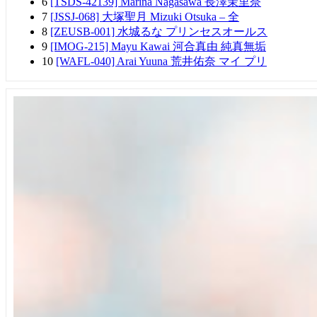
6
[TSDS-42139] Marina Nagasawa 長澤茉里奈
7
[JSSJ-068] 大塚聖月 Mizuki Otsuka – 全
8
[ZEUSB-001] 水城るな プリンセスオールス
9
[IMOG-215] Mayu Kawai 河合真由 純真無垢
10
[WAFL-040] Arai Yuuna 荒井佑奈 マイ プリ