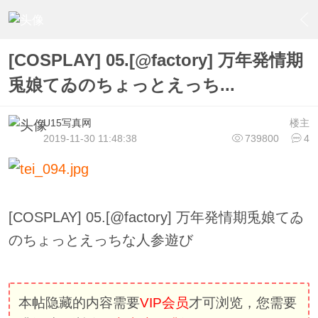
›
写真套图视频
›
COSPLAY
›
内容
[COSPLAY] 05.[@factory] 万年発情期
兎娘てゐのちょっとえっち...
U15写真网
楼主
2019-11-30 11:48:38
739800
4
[COSPLAY] 05.[@factory] 万年発情期兎娘てゐ
のちょっとえっちな人参遊び
本帖隐藏的内容需要
VIP会员
才可浏览，您需要