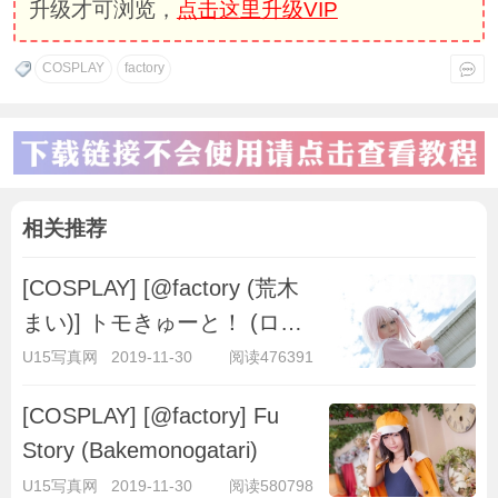
升级才可浏览，
点击这里升级VIP
COSPLAY
factory
相关推荐
[COSPLAY] [@factory (荒木
まい)] トモきゅーと！ (ロウ
きゅーぶ...
U15写真网
2019-11-30
阅读476391
[COSPLAY] [@factory] ​​Fu
Story (Bakemonogatari)
U15写真网
2019-11-30
阅读580798