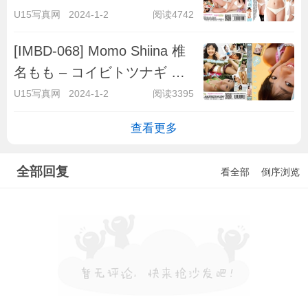
U15写真网
2024-1-2
阅读4742
[IMBD-068] Momo Shiina 椎
名もも – コイビトツナギ 椎
名もも 前編
U15写真网
2024-1-2
阅读3395
查看更多
全部回复
看全部
倒序浏览