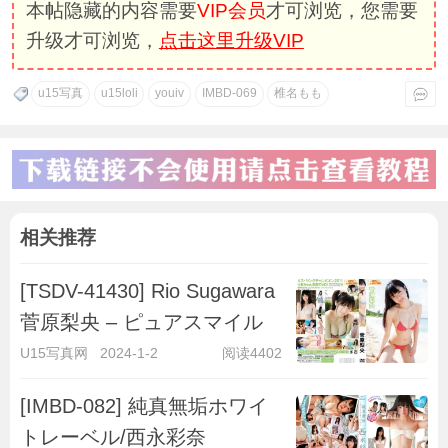
本帖隐藏的内容需要
VIP会员
才可浏览，您需要
升级才可浏览，
点击这里升级VIP
u15写真
u15loli
youiv
IMBD-069
椎名もも
相关推荐
[TSDV-41430] Rio Sugawara
菅原梨央 – ピュアスマイル
U15写真网
2024-1-2
阅读4402
[IMBD-082] 純真無垢ホワイ
トレーベル/西永彩奈