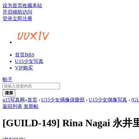
设为首页
收藏本站
开启辅助访问
登录
立即注册
首页
BBS
U15少女写真
VIP购买
帖子
搜索
u15写真网
»
首页
›
U15少女偶像俱樂部
›
U15少女偶像写真
›
[G
返回列表
发新帖
[GUILD-149] Rina Naga