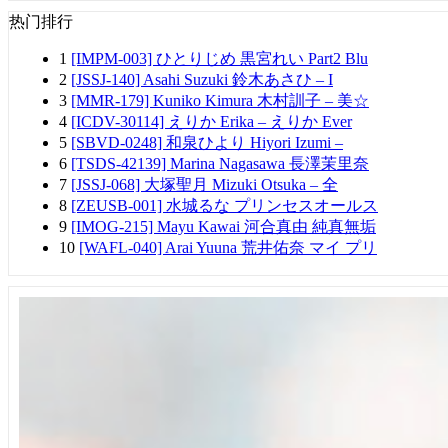
热门排行
1
[IMPM-003] ひとりじめ 黒宮れい Part2 Blu
2
[JSSJ-140] Asahi Suzuki 鈴木あさひ – I
3
[MMR-179] Kuniko Kimura 木村訓子 – 美☆
4
[ICDV-30114] えりか Erika – えりか Ever
5
[SBVD-0248] 和泉ひより Hiyori Izumi –
6
[TSDS-42139] Marina Nagasawa 長澤茉里奈
7
[JSSJ-068] 大塚聖月 Mizuki Otsuka – 全
8
[ZEUSB-001] 水城るな プリンセスオールス
9
[IMOG-215] Mayu Kawai 河合真由 純真無垢
10
[WAFL-040] Arai Yuuna 荒井佑奈 マイ プリ