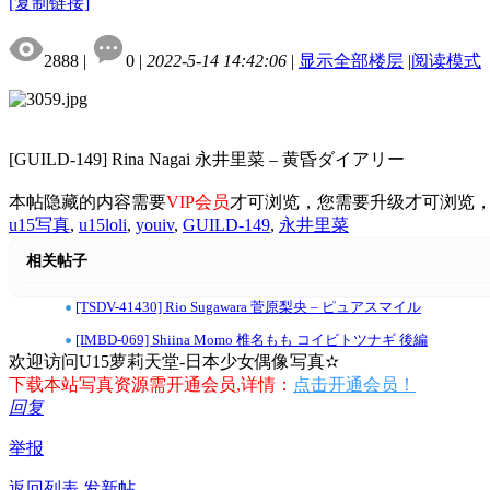
[复制链接]
2888
|
0
|
2022-5-14 14:42:06
|
显示全部楼层
|
阅读模式
[GUILD-149] Rina Nagai 永井里菜 – 黄昏ダイアリー
本帖隐藏的内容需要
VIP会员
才可浏览，您需要升级才可浏览
u15写真
,
u15loli
,
youiv
,
GUILD-149
,
永井里菜
相关帖子
•
[TSDV-41430] Rio Sugawara 菅原梨央 – ピュアスマイル
•
[IMBD-069] Shiina Momo 椎名もも コイビトツナギ 後編
欢迎访问U15萝莉天堂-日本少女偶像写真✫
下载本站写真资源需开通会员,详情：
点击开通会员！
回复
举报
返回列表
发新帖