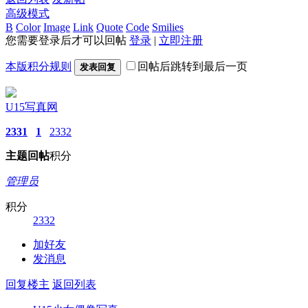
高级模式
B
Color
Image
Link
Quote
Code
Smilies
您需要登录后才可以回帖
登录
|
立即注册
本版积分规则
回帖后跳转到最后一页
发表回复
U15写真网
2331
1
2332
主题
回帖
积分
管理员
积分
2332
加好友
发消息
回复楼主
返回列表