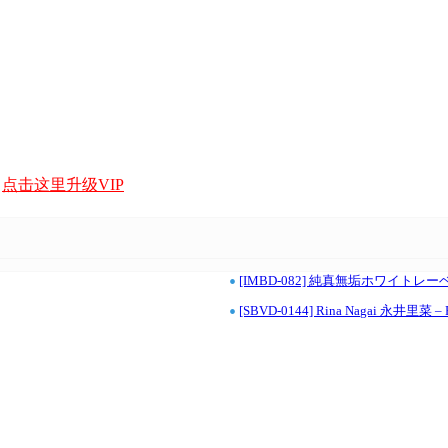
，
点击这里升级VIP
•
[IMBD-082] 純真無垢ホワイトレ
•
[SBVD-0144] Rina Nagai 永井里菜 – 