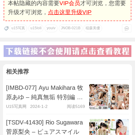
本帖隐藏的内容需要
VIP会员
才可浏览，您需要
升级才可浏览，
点击这里升级VIP
u15写真
u15loli
youiv
JNOB-021B
稲森美優
相关推荐
[IMBD-077] Ayu Makihara 牧
原あゆ – 純真無垢 特別編 ～
キラキラ彼女～
U15写真网
2024-1-2
阅读5169
[TSDV-41430] Rio Sugawara
菅原梨央 – ピュアスマイル