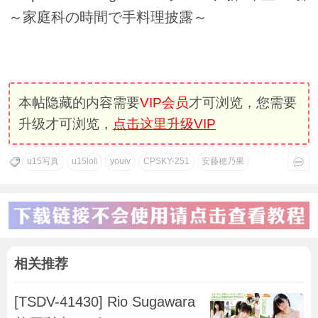
～家庭科の時間で手料理披露～
本帖隐藏的内容需要
VIP会员
才可浏览，您需要
升级才可浏览，
点击这里升级VIP
u15写真
u15loli
youiv
CPSKY-251
安藤穂乃果
相关推荐
[TSDV-41430] Rio Sugawara