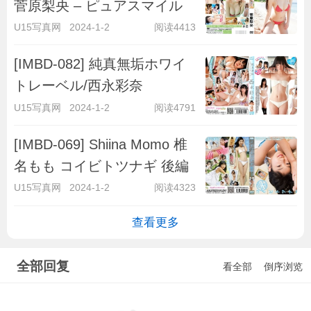
菅原梨央 – ピュアスマイル
U15写真网
2024-1-2
阅读4413
[IMBD-082] 純真無垢ホワイ
トレーベル/西永彩奈
U15写真网
2024-1-2
阅读4791
[IMBD-069] Shiina Momo 椎
名もも コイビトツナギ 後編
U15写真网
2024-1-2
阅读4323
查看更多
全部回复
看全部
倒序浏览