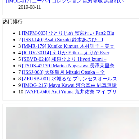
[IMOL-017] ニーハイコレクション 絶対領域 黒宮れい
2019-08-11
热门排行
1
[IMPM-003] ひとりじめ 黒宮れい Part2 Blu
2
[JSSJ-140] Asahi Suzuki 鈴木あさひ – I
3
[MMR-179] Kuniko Kimura 木村訓子 – 美☆
4
[ICDV-30114] えりか Erika – えりか Ever
5
[SBVD-0248] 和泉ひより Hiyori Izumi –
6
[TSDS-42139] Marina Nagasawa 長澤茉里奈
7
[JSSJ-068] 大塚聖月 Mizuki Otsuka – 全
8
[ZEUSB-001] 水城るな プリンセスオールス
9
[IMOG-215] Mayu Kawai 河合真由 純真無垢
10
[WAFL-040] Arai Yuuna 荒井佑奈 マイ プリ