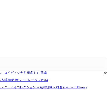
 椎名もも – コイビトツナギ 椎名もも 前編
✫
椎名もも 純真無垢 ホワイトレーベル Part4
椎名もも – ニーハイコレクション ～絶対領域～ 椎名もも Part3 Blu-ray