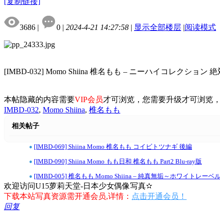
[复制链接]
3686
|
0
|
2024-4-21 14:27:58
|
显示全部楼层
|
阅读模式
[IMBD-032] Momo Shiina 椎名もも – ニーハイコレクション
本帖隐藏的内容需要
VIP会员
才可浏览，您需要升级才可浏览
IMBD-032
,
Momo Shiina
,
椎名もも
相关帖子
•
[IMBD-069] Shiina Momo 椎名もも コイビトツナギ 後編
•
[IMBD-090] Shiina Momo もも日和 椎名もも Part2 Blu-ray版
•
[IMBD-005] 椎名もも Momo Shiina – 純真無垢～ホワイトレーベル～ P
欢迎访问U15萝莉天堂-日本少女偶像写真✫
下载本站写真资源需开通会员,详情：
点击开通会员！
回复