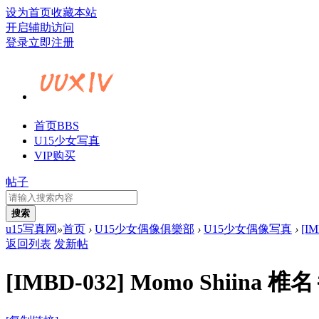
设为首页
收藏本站
开启辅助访问
登录
立即注册
首页
BBS
U15少女写真
VIP购买
帖子
搜索
u15写真网
»
首页
›
U15少女偶像俱樂部
›
U15少女偶像写真
›
[I
返回列表
发新帖
[IMBD-032] Momo Shi