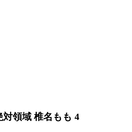
ン 絶対領域 椎名もも 4