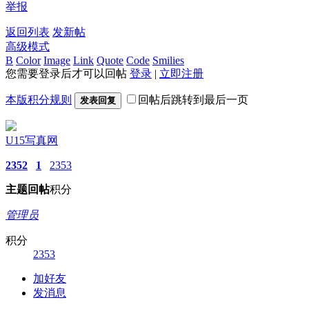
举报
返回列表
发新帖
高级模式
B
Color
Image
Link
Quote
Code
Smilies
您需要登录后才可以回帖
登录
|
立即注册
本版积分规则
回帖后跳转到最后一页
发表回复
U15写真网
2352
1
2353
主题
回帖
积分
管理员
积分
2353
加好友
发消息