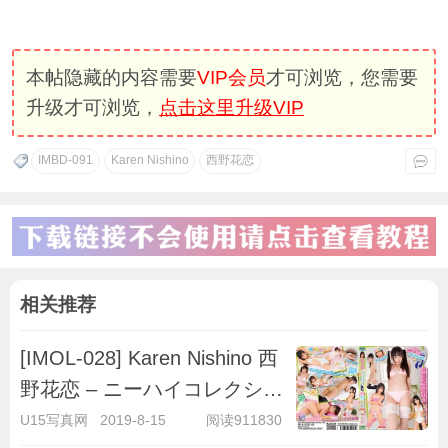
本帖隐藏的内容需要
VIP会员
才可浏览，您需要
升级才可浏览，
点击这里升级VIP
IMBD-091
Karen Nishino
西野花恋
相关推荐
[IMOL-028] Karen Nishino 西
野花恋 – ニーハイコレクショ
ン絶対領域Part2
U15写真网
2019-8-15
阅读911830