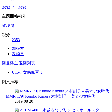
2352
1
2353
主题
回帖
积分
管理员
积分
2353
加好友
发消息
回复楼主
返回列表
U15少女偶像写真
图文推荐
[MMR-179] Kuniko Kimura 木村訓子 – 美☆少女時代
2019-08-20