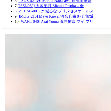
6
[TSDS-42139] Marina Nagasawa 長澤茉里奈
7
[JSSJ-068] 大塚聖月 Mizuki Otsuka – 全
8
[ZEUSB-001] 水城るな プリンセスオールス
9
[IMOG-215] Mayu Kawai 河合真由 純真無垢
10
[WAFL-040] Arai Yuuna 荒井佑奈 マイ プリ