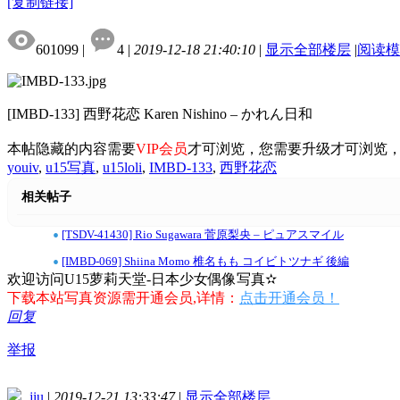
[复制链接]
601099
|
4
|
2019-12-18 21:40:10
|
显示全部楼层
|
阅读模
[IMBD-133] 西野花恋 Karen Nishino – かれん日和
本帖隐藏的内容需要
VIP会员
才可浏览，您需要升级才可浏览
youiv
,
u15写真
,
u15loli
,
IMBD-133
,
西野花恋
相关帖子
•
[TSDV-41430] Rio Sugawara 菅原梨央 – ピュアスマイル
•
[IMBD-069] Shiina Momo 椎名もも コイビトツナギ 後編
欢迎访问U15萝莉天堂-日本少女偶像写真✫
下载本站写真资源需开通会员,详情：
点击开通会员！
回复
举报
jiu
|
2019-12-21 13:33:47
|
显示全部楼层