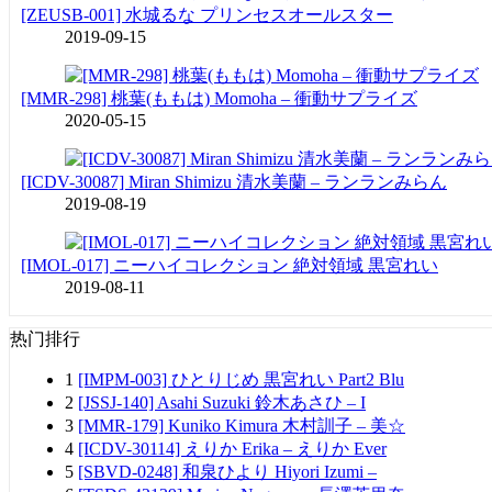
[ZEUSB-001] 水城るな プリンセスオールスター
2019-09-15
[MMR-298] 桃葉(ももは) Momoha – 衝動サプライズ
2020-05-15
[ICDV-30087] Miran Shimizu 清水美蘭 – ランランみらん
2019-08-19
[IMOL-017] ニーハイコレクション 絶対領域 黒宮れい
2019-08-11
热门排行
1
[IMPM-003] ひとりじめ 黒宮れい Part2 Blu
2
[JSSJ-140] Asahi Suzuki 鈴木あさひ – I
3
[MMR-179] Kuniko Kimura 木村訓子 – 美☆
4
[ICDV-30114] えりか Erika – えりか Ever
5
[SBVD-0248] 和泉ひより Hiyori Izumi –