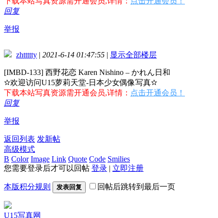
下载本站写真资源需开通会员,详情：
点击开通会员！
回复
举报
zhttttty
|
2021-6-14 01:47:55
|
显示全部楼层
[IMBD-133] 西野花恋 Karen Nishino – かれん日和
✫欢迎访问U15萝莉天堂-日本少女偶像写真✫
下载本站写真资源需开通会员,详情：
点击开通会员！
回复
举报
返回列表
发新帖
高级模式
B
Color
Image
Link
Quote
Code
Smilies
您需要登录后才可以回帖
登录
|
立即注册
本版积分规则
回帖后跳转到最后一页
发表回复
U15写真网