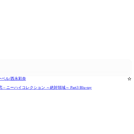
レーベル/西永彩奈
✫
 西野花恋 – ニーハイコレクション ～絶対領域～ Part3 Blu-ray